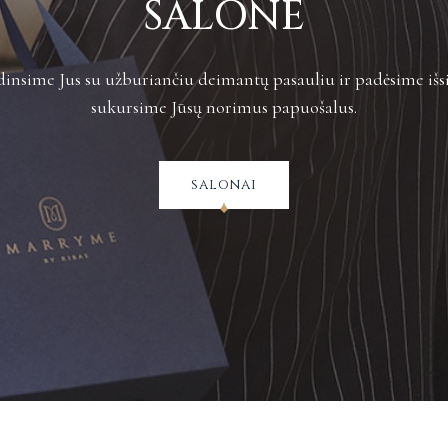
SALONE
insime Jus su užburiančiu deimantų pasauliu ir padėsime išsi
sukursime Jūsų norimus papuošalus.
salonai