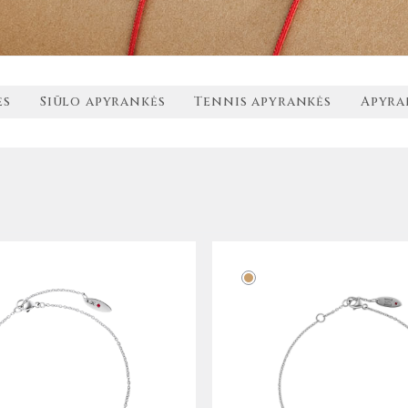
ės
Siūlo apyrankės
Tennis apyrankės
Apyra
This
product
has
multiple
variants.
The
options