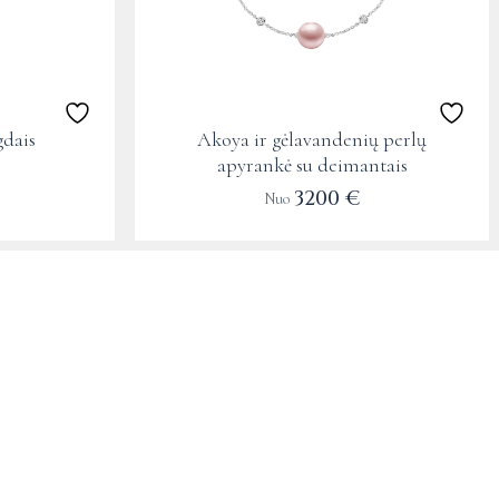
may
be
chosen
on
the
dais
Akoya ir gėlavandenių perlų
product
apyrankė su deimantais
page
3200
€
Nuo