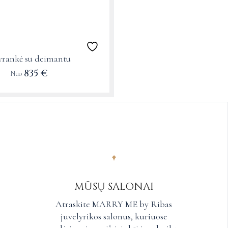
rankė su deimantu
835
€
Nuo
MŪSŲ SALONAI
Atraskite MARRY ME by Ribas
juvelyrikos salonus, kuriuose