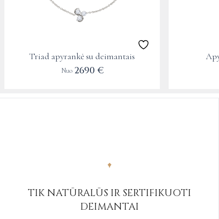
be
be
chosen
chosen
on
on
the
the
Triad apyrankė su deimantais
Apy
product
product
2690
€
Nuo
page
page
TIK NATŪRALŪS IR SERTIFIKUOTI
DEIMANTAI