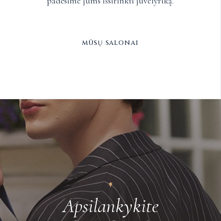
padėsime jums išsirinkti juvelyriką.
mūsų salonai
Apsilankykite