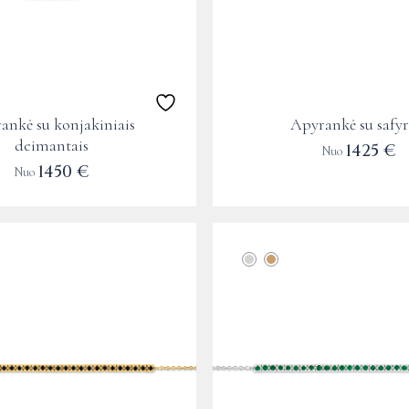
may
be
chosen
on
the
ankė su konjakiniais
Apyrankė su safyr
product
deimantais
1425
€
Nuo
page
1450
€
Nuo
This
product
has
multiple
variants.
The
options