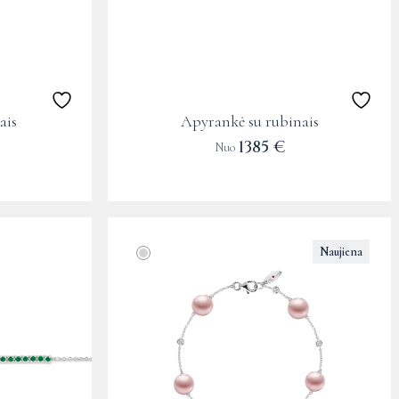
may
be
chosen
on
the
ais
Apyrankė su rubinais
product
1385
€
Nuo
page
This
Naujiena
product
has
multiple
variants.
The
options