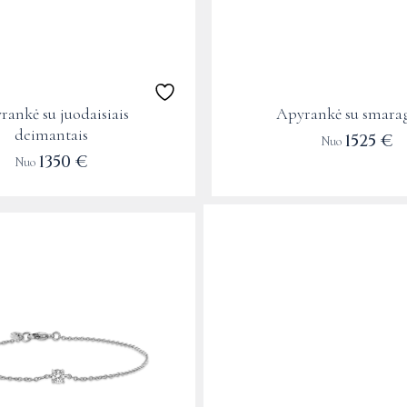
may
be
chosen
on
the
rankė su juodaisiais
Apyrankė su smarag
product
deimantais
1525
€
Nuo
page
1350
€
Nuo