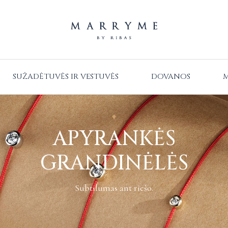
SUŽADĖTUVĖS IR VESTUVĖS
DOVANOS
M
APYRANKĖS
GRANDINĖLĖS
Subtilumas ant riešo.