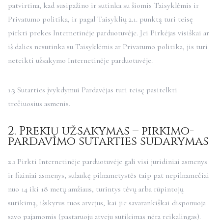
patvirtina, kad susipažino ir sutinka su šiomis Taisyklėmis ir
Privatumo politika
, ir pagal Taisyklių 2.1. punktą turi teisę
pirkti prekes Internetinėje parduotuvėje. Jei Pirkėjas visiškai ar
iš dalies nesutinka su Taisyklėmis ar Privatumo politika, jis turi
neteikti užsakymo Internetinėje parduotuvėje.
1.3
Sutarties įvykdymui Pardavėjas turi teisę pasitelkti
trečiuosius asmenis.
2. Prekių užsakymas – pirkimo-
pardavimo sutarties sudarymas
2.1
Pirkti Internetinėje parduotuvėje gali visi juridiniai asmenys
ir fiziniai asmenys, sulaukę pilnametystės taip pat nepilnamečiai
nuo 14 iki 18 metų amžiaus, turintys tėvų arba rūpintojų
sutikimą, išskyrus tuos atvejus, kai jie savarankiškai disponuoja
savo pajamomis (pastaruoju atveju sutikimas nėra reikalingas).