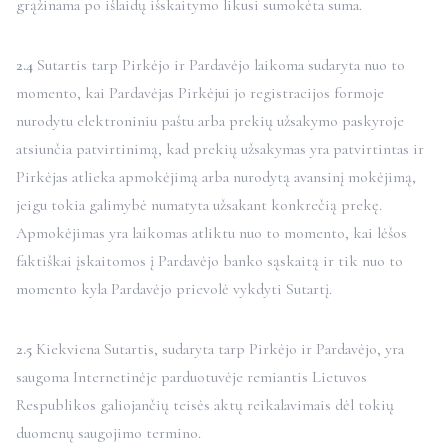
grąžinama po išlaidų išskaitymo likusi sumokėta suma.
2.4
Sutartis tarp Pirkėjo ir Pardavėjo laikoma sudaryta nuo to
momento, kai Pardavėjas Pirkėjui jo registracijos formoje
nurodytu elektroniniu paštu arba prekių užsakymo paskyroje
atsiunčia patvirtinimą, kad prekių užsakymas yra patvirtintas ir
Pirkėjas atlieka apmokėjimą arba nurodytą avansinį mokėjimą,
jeigu tokia galimybė numatyta užsakant konkrečią prekę.
Apmokėjimas yra laikomas atliktu nuo to momento, kai lėšos
faktiškai įskaitomos į Pardavėjo banko sąskaitą ir tik nuo to
momento kyla Pardavėjo prievolė vykdyti Sutartį.
2.5
Kiekviena Sutartis, sudaryta tarp Pirkėjo ir Pardavėjo, yra
saugoma Internetinėje parduotuvėje remiantis Lietuvos
Respublikos galiojančių teisės aktų reikalavimais dėl tokių
duomenų saugojimo termino.