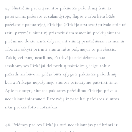
kurie sužino pirmieji
4.7.
Nustačius prekių siuntos pakuotės pažeidimą (siunta
pateikiama pažeistoje, sulamdytoje, šlapioje arba kitu būdu
Gaukite naujienas ir pasiūlymus, skirtus tik naujienlaiškių
prenumeratoriams.
pažeistoje pakuotėje), Pirkėjas (Pirkėjo atstovas) privalo apie tai
raštu pažymėti siuntinį pristačiusiam asmeniui prekių siuntos
priėmimo dokumente dalyvaujant siuntą pristačiusiam asmeniui
arba atsisakyti priimti siuntą raštu pažymėjus to priežastis.
PRENUMERUOTI
Tokių veiksmų neatlikus, Pardavėjas atleidžiamas nuo
atsakomybės Pirkėjui dėl prekių pažeidimų, jeigu tokie
Informaciją apie duomenų tvarkymą rasite mūsų
privatumo politikoje.
pažeidimai buvo ar galėjo būti sąlygoti pakuotės pažeidimų,
kurių Pirkėjas nepažymėjo siuntos pristatymo patvirtinime.
Apie nustatytą siuntos pakuotės pažeidimą Pirkėjas privalo
nedelsiant informuoti Pardavėją ir pateikti pažeistos siuntos
ir/ar prekės foto nuotraukas.
4.8.
Priėmęs prekes Pirkėjas turi nedelsiant jas patikrinti ir