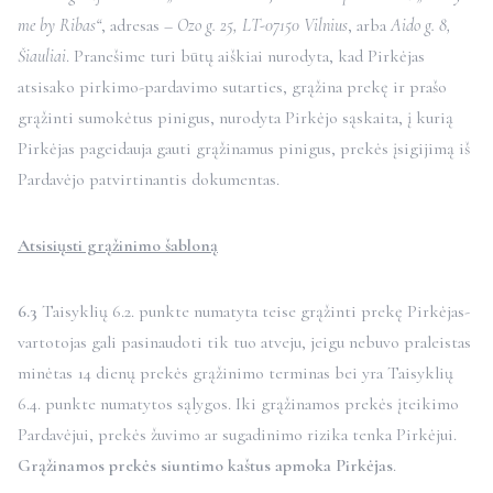
me by Ribas“
, adresas –
Ozo g. 25, LT-07150 Vilnius
, arba
Aido g. 8,
Šiauliai
. Pranešime turi būtų aiškiai nurodyta, kad Pirkėjas
atsisako pirkimo-pardavimo sutarties, grąžina prekę ir prašo
grąžinti sumokėtus pinigus, nurodyta Pirkėjo sąskaita, į kurią
Pirkėjas pageidauja gauti grąžinamus pinigus, prekės įsigijimą iš
Pardavėjo patvirtinantis dokumentas.
Atsisiųsti grąžinimo šabloną
6.3
Taisyklių 6.2. punkte numatyta teise grąžinti prekę Pirkėjas-
vartotojas gali pasinaudoti tik tuo atveju, jeigu nebuvo praleistas
minėtas 14 dienų prekės grąžinimo terminas bei yra Taisyklių
6.4. punkte numatytos sąlygos. Iki grąžinamos prekės įteikimo
Pardavėjui, prekės žuvimo ar sugadinimo rizika tenka Pirkėjui.
Grąžinamos prekės siuntimo kaštus apmoka Pirkėjas
.