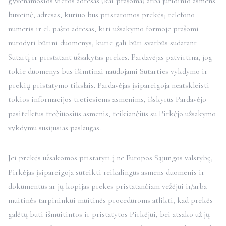
gyvenamosios vietos adresas (kai prašoma) arba juridinio asmens
buveinė; adresas, kuriuo bus pristatomos prekės; telefono
numeris ir el. pašto adresas; kiti užsakymo formoje prašomi
nurodyti būtini duomenys, kurie gali būti svarbūs sudarant
Sutartį ir pristatant užsakytas prekes. Pardavėjas patvirtina, jog
tokie duomenys bus išimtinai naudojami Sutarties vykdymo ir
prekių pristatymo tikslais. Pardavėjas įsipareigoja neatskleisti
tokios informacijos tretiesiems asmenims, išskyrus Pardavėjo
pasitelktus trečiuosius asmenis, teikiančius su Pirkėjo užsakymo
vykdymu susijusias paslaugas.
Jei prekės užsakomos pristatyti į ne Europos Sąjungos valstybę,
Pirkėjas įsipareigoja suteikti reikalingus asmens duomenis ir
dokumentus ar jų kopijas prekes pristatančiam vežėjui ir/arba
muitinės tarpininkui muitinės procedūroms atlikti, kad prekės
galėtų būti išmuitintos ir pristatytos Pirkėjui, bei atsako už jų