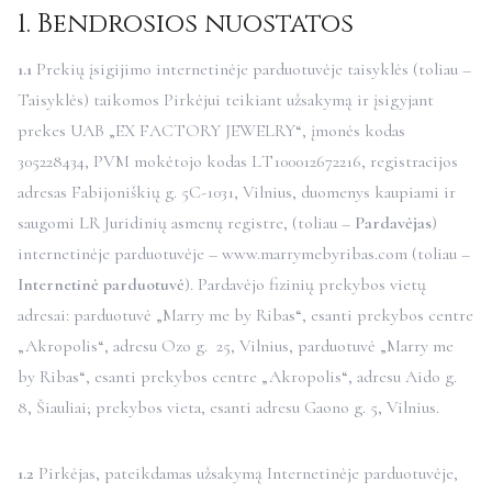
1. Bendrosios nuostatos
1.1
Prekių įsigijimo internetinėje parduotuvėje taisyklės (toliau –
Taisyklės) taikomos Pirkėjui teikiant užsakymą ir įsigyjant
prekes UAB „EX FACTORY JEWELRY“, įmonės kodas
305228434, PVM mokėtojo kodas LT100012672216, registracijos
adresas Fabijoniškių g. 5C-1031, Vilnius, duomenys kaupiami ir
saugomi LR Juridinių asmenų registre, (toliau –
Pardavėjas
)
internetinėje parduotuvėje – www.marrymebyribas.com (toliau –
Internetinė parduotuvė
). Pardavėjo fizinių prekybos vietų
adresai: parduotuvė „Marry me by Ribas“, esanti prekybos centre
„Akropolis“, adresu Ozo g. 25, Vilnius, parduotuvė „Marry me
by Ribas“, esanti prekybos centre „Akropolis“, adresu Aido g.
8, Šiauliai; prekybos vieta, esanti adresu Gaono g. 5, Vilnius.
1.2
Pirkėjas, pateikdamas užsakymą Internetinėje parduotuvėje,