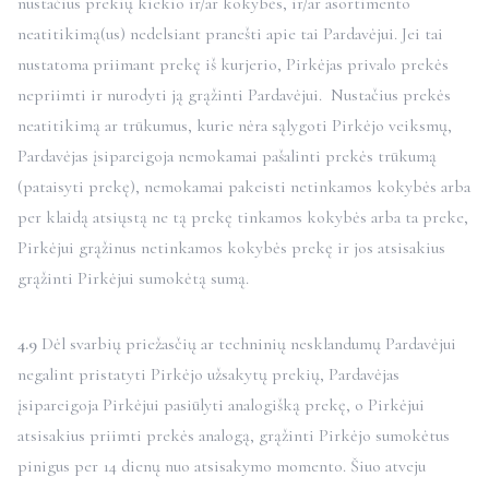
nustačius prekių kiekio ir/ar kokybės, ir/ar asortimento
neatitikimą(us) nedelsiant pranešti apie tai Pardavėjui. Jei tai
nustatoma priimant prekę iš kurjerio, Pirkėjas privalo prekės
nepriimti ir nurodyti ją grąžinti Pardavėjui. Nustačius prekės
neatitikimą ar trūkumus, kurie nėra sąlygoti Pirkėjo veiksmų,
Pardavėjas įsipareigoja nemokamai pašalinti prekės trūkumą
(pataisyti prekę), nemokamai pakeisti netinkamos kokybės arba
per klaidą atsiųstą ne tą prekę tinkamos kokybės arba ta preke,
Pirkėjui grąžinus netinkamos kokybės prekę ir jos atsisakius
grąžinti Pirkėjui sumokėtą sumą.
4.9
Dėl svarbių priežasčių ar techninių nesklandumų Pardavėjui
negalint pristatyti Pirkėjo užsakytų prekių, Pardavėjas
įsipareigoja Pirkėjui pasiūlyti analogišką prekę, o Pirkėjui
atsisakius priimti prekės analogą, grąžinti Pirkėjo sumokėtus
pinigus per 14 dienų nuo atsisakymo momento. Šiuo atveju