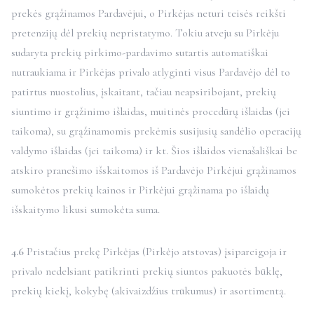
prekės grąžinamos Pardavėjui, o Pirkėjas neturi teisės reikšti
pretenzijų dėl prekių nepristatymo. Tokiu atveju su Pirkėju
sudaryta prekių pirkimo-pardavimo sutartis automatiškai
nutraukiama ir Pirkėjas privalo atlyginti visus Pardavėjo dėl to
patirtus nuostolius, įskaitant, tačiau neapsiribojant, prekių
siuntimo ir grąžinimo išlaidas, muitinės procedūrų išlaidas (jei
taikoma), su grąžinamomis prekėmis susijusių sandėlio operacijų
valdymo išlaidas (jei taikoma) ir kt. Šios išlaidos vienašališkai be
atskiro pranešimo išskaitomos iš Pardavėjo Pirkėjui grąžinamos
sumokėtos prekių kainos ir Pirkėjui grąžinama po išlaidų
išskaitymo likusi sumokėta suma.
4.6
Pristačius prekę Pirkėjas (Pirkėjo atstovas) įsipareigoja ir
privalo nedelsiant patikrinti prekių siuntos pakuotės būklę,
prekių kiekį, kokybę (akivaizdžius trūkumus) ir asortimentą.
Būkite tarp tų,