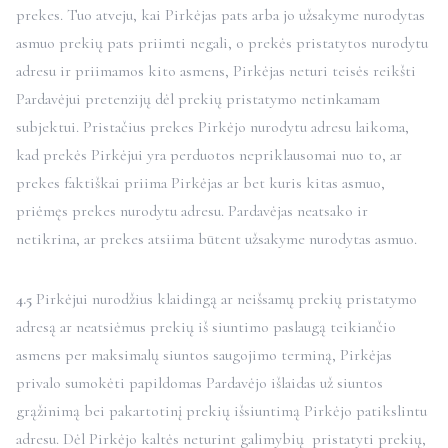
prekes. Tuo atveju, kai Pirkėjas pats arba jo užsakyme nurodytas
asmuo prekių pats priimti negali, o prekės pristatytos nurodytu
adresu ir priimamos kito asmens, Pirkėjas neturi teisės reikšti
Pardavėjui pretenzijų dėl prekių pristatymo netinkamam
subjektui. Pristačius prekes Pirkėjo nurodytu adresu laikoma,
kad prekės Pirkėjui yra perduotos nepriklausomai nuo to, ar
prekes faktiškai priima Pirkėjas ar bet kuris kitas asmuo,
priėmęs prekes nurodytu adresu. Pardavėjas neatsako ir
netikrina, ar prekes atsiima būtent užsakyme nurodytas asmuo.
4.5
Pirkėjui nurodžius klaidingą ar neišsamų prekių pristatymo
adresą ar neatsiėmus prekių iš siuntimo paslaugą teikiančio
asmens per maksimalų siuntos saugojimo terminą, Pirkėjas
privalo sumokėti papildomas Pardavėjo išlaidas už siuntos
grąžinimą bei pakartotinį prekių išsiuntimą Pirkėjo patikslintu
adresu. Dėl Pirkėjo kaltės neturint galimybių pristatyti prekių,