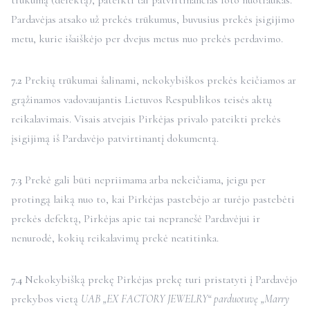
trūkumą (defektą), pateikti tai patvirtinančias foto nuotraukas.
Pardavėjas atsako už prekės trūkumus, buvusius prekės įsigijimo
metu, kurie išaiškėjo per dvejus metus nuo prekės perdavimo.
7.2
Prekių trūkumai šalinami, nekokybiškos prekės keičiamos ar
grąžinamos vadovaujantis Lietuvos Respublikos teisės aktų
reikalavimais. Visais atvejais Pirkėjas privalo pateikti prekės
įsigijimą iš Pardavėjo patvirtinantį dokumentą.
7.3
Prekė gali būti nepriimama arba nekeičiama, jeigu per
protingą laiką nuo to, kai Pirkėjas pastebėjo ar turėjo pastebėti
prekės defektą, Pirkėjas apie tai nepranešė Pardavėjui ir
nenurodė, kokių reikalavimų prekė neatitinka.
7.4
Nekokybišką prekę Pirkėjas prekę turi pristatyti į Pardavėjo
prekybos vietą
UAB „EX FACTORY JEWELRY“ parduotuvę „Marry