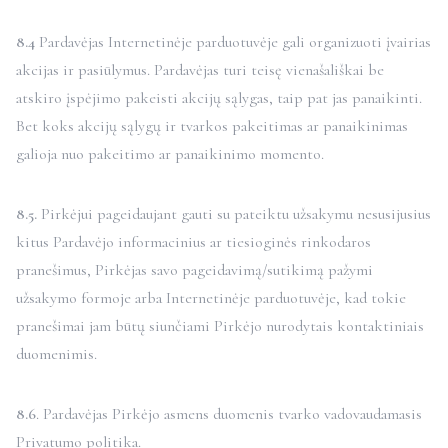
8.4
Pardavėjas Internetinėje parduotuvėje gali organizuoti įvairias
akcijas ir pasiūlymus. Pardavėjas turi teisę vienašališkai be
atskiro įspėjimo pakeisti akcijų sąlygas, taip pat jas panaikinti.
Bet koks akcijų sąlygų ir tvarkos pakeitimas ar panaikinimas
galioja nuo pakeitimo ar panaikinimo momento.
8.5.
Pirkėjui pageidaujant gauti su pateiktu užsakymu nesusijusius
kitus Pardavėjo informacinius ar tiesioginės rinkodaros
pranešimus, Pirkėjas savo pageidavimą/sutikimą pažymi
užsakymo formoje arba Internetinėje parduotuvėje, kad tokie
pranešimai jam būtų siunčiami Pirkėjo nurodytais kontaktiniais
duomenimis.
8.6
. Pardavėjas Pirkėjo asmens duomenis tvarko vadovaudamasis
Privatumo politika
.