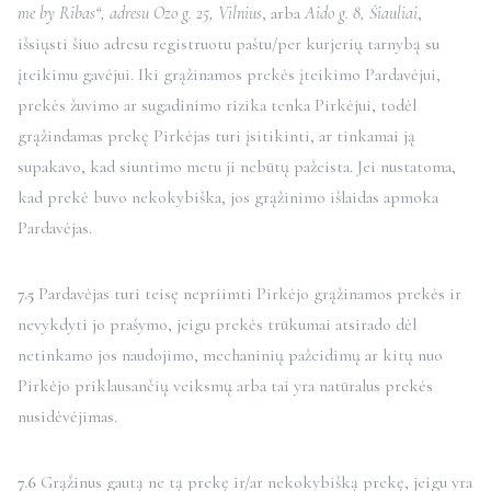
me by Ribas“, adresu Ozo g. 25, Vilnius
, arba
Aido g. 8, Šiauliai
,
išsiųsti šiuo adresu registruotu paštu/per kurjerių tarnybą su
įteikimu gavėjui. Iki grąžinamos prekės įteikimo Pardavėjui,
prekės žuvimo ar sugadinimo rizika tenka Pirkėjui, todėl
grąžindamas prekę Pirkėjas turi įsitikinti, ar tinkamai ją
supakavo, kad siuntimo metu ji nebūtų pažeista. Jei nustatoma,
kad prekė buvo nekokybiška, jos grąžinimo išlaidas apmoka
Pardavėjas.
7.5
Pardavėjas turi teisę nepriimti Pirkėjo grąžinamos prekės ir
nevykdyti jo prašymo, jeigu prekės trūkumai atsirado dėl
netinkamo jos naudojimo, mechaninių pažeidimų ar kitų nuo
Pirkėjo priklausančių veiksmų arba tai yra natūralus prekės
nusidėvėjimas.
7.6
Grąžinus gautą ne tą prekę ir/ar nekokybišką prekę, jeigu yra