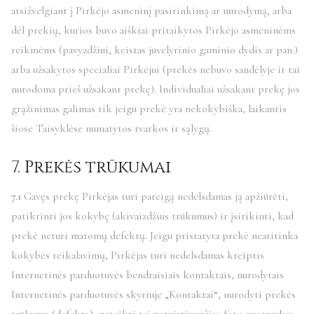
atsižvelgiant į Pirkėjo asmeninį pasirinkimą ar nurodymą, arba
dėl prekių, kurios buvo aiškiai pritaikytos Pirkėjo asmeninėms
reikmėms (pavyzdžiui, keistas juvelyrinio gaminio dydis ar pan.)
arba užsakytos specialiai Pirkėjui (prekės nebuvo sandėlyje ir tai
nurodoma prieš užsakant prekę). Individualiai užsakant prekę jos
grąžinimas galimas tik jeigu prekė yra nekokybiška, laikantis
šiose Taisyklėse numatytos tvarkos ir sąlygų.
7. Prekės trūkumai
7.1
Gavęs prekę Pirkėjas turi pareigą nedelsdamas ją apžiūrėti,
patikrinti jos kokybę (akivaizdžius trūkumus) ir įsitikinti, kad
prekė neturi matomų defektų. Jeigu pristatyta prekė neatitinka
kokybės reikalavimų, Pirkėjas turi nedelsdamas kreiptis
Internetinės parduotuvės bendraisiais kontaktais, nurodytais
Internetinės parduotuvės skyriuje „Kontaktai“, nurodyti prekės