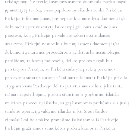
teisingumą; šie tretieji asmenys asmens duomenis tvarko pagal
jų nustatytą tvarką; visos papildomos išlaidos tenka Pirkėjui;
Pirkėjas informuojamas, jog nepateikus nurodytų duomenų ir/ar
dokumentų per nustatytą laikotarpį gali būti skaičiuojama
prastova, kurią Pirkėjas privalo apmokėti atsiimdamas
užsakymą. Pirkėjui nesuteikus būtinų asmens duomenų ir/ar
dokumentų muitinės procedūroms atlikti arba nesumokėjus
papildomų taikomų mokesčių, dėl ko prekės negali būti
pristatytos Pirkėjui, su Pirkėju sudaryta prekių pirkimo-
pardavimo sutartis automatiškai nutraukiama ir Pirkėjas privalo
atlyginti visus Pardavėjo dėl to patirtus nuostolius, įskaitant,
tačiau neapsiribojant, prekių siuntimo ir grąžinimo išlaidas,
muitinės procedūrų išlaidas, su grąžinamomis prekėmis susijusių
sandėlio operacijų valdymo išlaidas ir kt. Šios išlaidos
vienašališkai be atskiro pranešimo išskaitomos iš Pardavėjo
Pirkėjui grąžinamos sumokėtos prekių kainos ir Pirkėjui