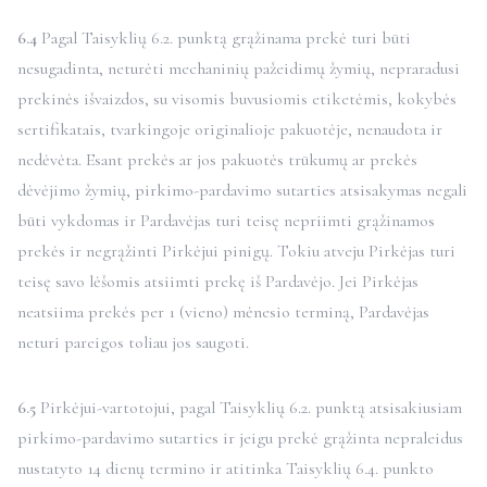
6.4
Pagal Taisyklių 6.2. punktą grąžinama prekė turi būti
nesugadinta, neturėti mechaninių pažeidimų žymių, nepraradusi
prekinės išvaizdos, su visomis buvusiomis etiketėmis, kokybės
sertifikatais, tvarkingoje originalioje pakuotėje, nenaudota ir
nedėvėta. Esant prekės ar jos pakuotės trūkumų ar prekės
dėvėjimo žymių, pirkimo-pardavimo sutarties atsisakymas negali
būti vykdomas ir Pardavėjas turi teisę nepriimti grąžinamos
prekės ir negrąžinti Pirkėjui pinigų. Tokiu atveju Pirkėjas turi
teisę savo lėšomis atsiimti prekę iš Pardavėjo. Jei Pirkėjas
neatsiima prekės per 1 (vieno) mėnesio terminą, Pardavėjas
neturi pareigos toliau jos saugoti.
6.5
Pirkėjui-vartotojui, pagal Taisyklių 6.2. punktą atsisakiusiam
pirkimo-pardavimo sutarties ir jeigu prekė grąžinta nepraleidus
nustatyto 14 dienų termino ir atitinka Taisyklių 6.4. punkto