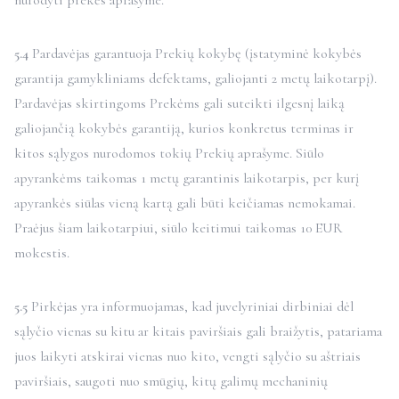
nurodyti prekės aprašyme.
5.4
Pardavėjas garantuoja Prekių kokybę (įstatyminė kokybės
garantija gamykliniams defektams, galiojanti 2 metų laikotarpį).
Pardavėjas skirtingoms Prekėms gali suteikti ilgesnį laiką
galiojančią kokybės garantiją, kurios konkretus terminas ir
kitos sąlygos nurodomos tokių Prekių aprašyme. Siūlo
apyrankėms taikomas 1 metų garantinis laikotarpis, per kurį
apyrankės siūlas vieną kartą gali būti keičiamas nemokamai.
Praėjus šiam laikotarpiui, siūlo keitimui taikomas 10 EUR
mokestis.
5.5
Pirkėjas yra informuojamas, kad juvelyriniai dirbiniai dėl
sąlyčio vienas su kitu ar kitais paviršiais gali braižytis, patariama
juos laikyti atskirai vienas nuo kito, vengti sąlyčio su aštriais
paviršiais, saugoti nuo smūgių, kitų galimų mechaninių