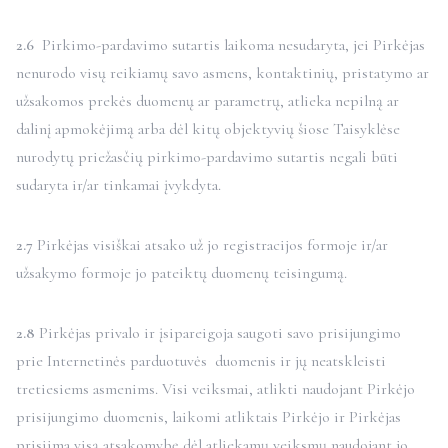
2.6
Pirkimo-pardavimo sutartis laikoma nesudaryta, jei Pirkėjas
nenurodo visų reikiamų savo asmens, kontaktinių, pristatymo ar
užsakomos prekės duomenų ar parametrų, atlieka nepilną ar
dalinį apmokėjimą arba dėl kitų objektyvių šiose Taisyklėse
nurodytų priežasčių pirkimo-pardavimo sutartis negali būti
sudaryta ir/ar tinkamai įvykdyta.
2.7
Pirkėjas visiškai atsako už jo registracijos formoje ir/ar
užsakymo formoje jo pateiktų duomenų teisingumą.
2.8
Pirkėjas privalo ir įsipareigoja saugoti savo prisijungimo
prie Internetinės parduotuvės duomenis ir jų neatskleisti
tretiesiems asmenims. Visi veiksmai, atlikti naudojant Pirkėjo
prisijungimo duomenis, laikomi atliktais Pirkėjo ir Pirkėjas
prisiima visą atsakomybę dėl atliekamų veiksmų naudojant jo