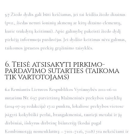
5.7
Žiedo dydis gali būti keičiamas, jei tai leidžia žiedo dizainas
(pvz., žiedas neturi šoninių akmenų ar kitų dizaino elementų,
kurie trukdytų keitimui). Apie galimybę pakeisti žiedo dydį
pirkėją informuoja pardavėjas. Jei dydžio keitimas nėra galimas,
taikomos įprastos prekių grąžinimo taisyklės.
6. Teisė atsisakyti pirkimo-
pardavimo sutarties (taikoma
tik vartotojams)
6.1
Remiantis Lietuvos Respublikos Vyriausybės 2011-06-11
nutarimu Nr. 697 patvirtintų Mažmeninės prekybos taisyklių
(2014-07-29 redakcija) 17.12 punktu, lokaliose prekybos vietose
įsigyti kokybiški perlai, brangakmeniai, taurieji metalai ir jų
dirbiniai, išskyrus dirbtinę bižuteriją (kodai pagal
Kombinuotąją nomenklatūrą – 7101–7116, 7118) yra nekeičiami ir