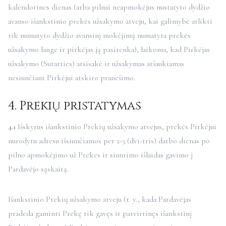
kalendorines dienas (arba pilnai neapmokėjus nustatyto dydžio
avanso išankstinio prekės užsakymo atveju, kai galimybė atlikti
tik numatyto dydžio avansinį mokėjimą numatyta prekės
užsakymo lange ir pirkėjas ją pasirenka), laikoma, kad Pirkėjas
užsakymo (Sutarties) atsisakė ir užsakymas atšaukiamas
nesiunčiant Pirkėjui atskiro pranešimo.
4. Prekių pristatymas
4.1
Išskyrus išankstinio Prekių užsakymo atvejus, prekės Pirkėjui
nurodytu adresu išsiunčiamos per 2-3 (dvi-tris) darbo dienas po
pilno apmokėjimo už Prekes ir siuntimo išlaidas gavimo į
Pardavėjo sąskaitą.
Išankstinio Prekių užsakymo atveju (t. y., kada Pardavėjas
pradeda gaminti Prekę tik gavęs ir patvirtinęs išankstinį