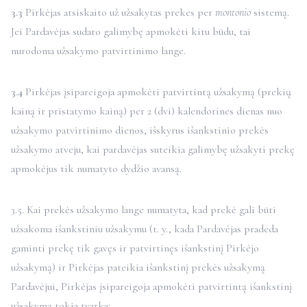
3.3
Pirkėjas atsiskaito už užsakytas prekes per
montonio
sistemą.
Jei Pardavėjas sudaro galimybę apmokėti kitu būdu, tai
nurodoma užsakymo patvirtinimo lange.
3.4
Pirkėjas įsipareigoja apmokėti patvirtintą užsakymą (prekių
kainą ir pristatymo kainą) per 2 (dvi) kalendorines dienas nuo
užsakymo patvirtinimo dienos, išskyrus išankstinio prekės
užsakymo atveju, kai pardavėjas suteikia galimybę užsakyti prekę
apmokėjus tik numatyto dydžio avansą.
3.5. Kai prekės užsakymo lange numatyta, kad prekė gali būti
užsakoma išankstiniu užsakymu (t. y., kada Pardavėjas pradeda
gaminti prekę tik gavęs ir patvirtinęs išankstinį Pirkėjo
užsakymą) ir Pirkėjas pateikia išankstinį prekės užsakymą
Pardavėjui, Pirkėjas įsipareigoja apmokėti patvirtintą išankstinį
užsakymą tokia tvarka: