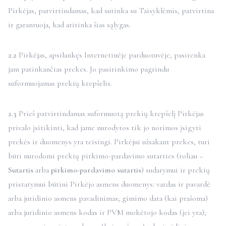
Pirkėjas, patvirtindamas, kad sutinka su Taisyklėmis, patvirtina
ir garantuoja, kad atitinka šias sąlygas.
2.2
Pirkėjas, apsilankęs Internetinėje parduotuvėje, pasirenka
jam patinkančias prekes. Jo pasirinkimo pagrindu
suformuojamas prekių krepšelis.
2.3
Prieš patvirtindamas suformuotą prekių krepšelį Pirkėjas
privalo įsitikinti, kad jame nurodytos tik jo norimos įsigyti
prekės ir duomenys yra teisingi. Pirkėjui užsakant prekes, turi
būti nurodomi prekių pirkimo-pardavimo sutarties (toliau –
Sutartis
arba
pirkimo-pardavimo sutartis
) sudarymui ir prekių
pristatymui būtini Pirkėjo asmens duomenys: vardas ir pavardė
arba juridinio asmens pavadinimas; gimimo data (kai prašoma)
arba juridinio asmens kodas ir PVM mokėtojo kodas (jei yra);