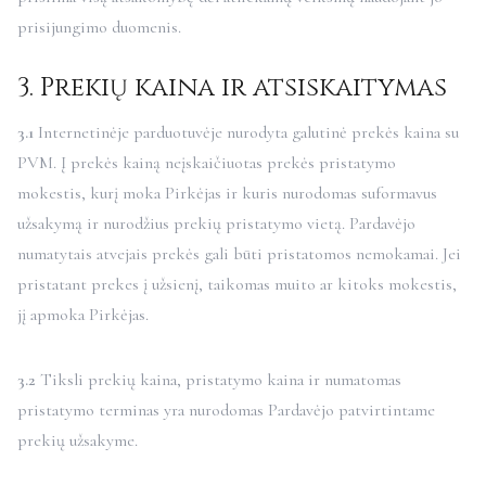
prisijungimo duomenis.
3. Prekių kaina ir atsiskaitymas
3.1
Internetinėje parduotuvėje nurodyta galutinė prekės kaina su
PVM. Į prekės kainą neįskaičiuotas prekės pristatymo
mokestis, kurį moka Pirkėjas ir kuris nurodomas suformavus
užsakymą ir nurodžius prekių pristatymo vietą. Pardavėjo
numatytais atvejais prekės gali būti pristatomos nemokamai. Jei
pristatant prekes į užsienį, taikomas muito ar kitoks mokestis,
jį apmoka Pirkėjas.
3.2
Tiksli prekių kaina, pristatymo kaina ir numatomas
pristatymo terminas yra nurodomas Pardavėjo patvirtintame
prekių užsakyme.