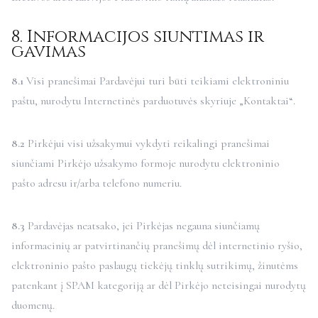
8. Informacijos siuntimas ir
gavimas
8.1
Visi pranešimai Pardavėjui turi būti teikiami elektroniniu
paštu, nurodytu Internetinės parduotuvės skyriuje „Kontaktai“.
8.2
Pirkėjui visi užsakymui vykdyti reikalingi pranešimai
siunčiami Pirkėjo užsakymo formoje nurodytu elektroninio
pašto adresu ir/arba telefono numeriu.
8.3
Pardavėjas neatsako, jei Pirkėjas negauna siunčiamų
informacinių ar patvirtinančių pranešimų dėl internetinio ryšio,
elektroninio pašto paslaugų tiekėjų tinklų sutrikimų, žinutėms
patenkant į SPAM kategoriją ar dėl Pirkėjo neteisingai nurodytų
duomenų.