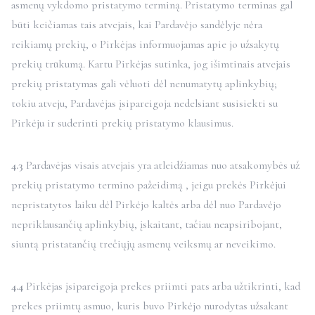
asmenų vykdomo pristatymo terminą. Pristatymo terminas gal
būti keičiamas tais atvejais, kai Pardavėjo sandėlyje nėra
reikiamų prekių, o Pirkėjas informuojamas apie jo užsakytų
prekių trūkumą. Kartu Pirkėjas sutinka, jog išimtinais atvejais
prekių pristatymas gali vėluoti dėl nenumatytų aplinkybių;
tokiu atveju, Pardavėjas įsipareigoja nedelsiant susisiekti su
Pirkėju ir suderinti prekių pristatymo klausimus.
4.3
Pardavėjas visais atvejais yra atleidžiamas nuo atsakomybės už
prekių pristatymo termino pažeidimą , jeigu prekės Pirkėjui
nepristatytos laiku dėl Pirkėjo kaltės arba dėl nuo Pardavėjo
nepriklausančių aplinkybių, įskaitant, tačiau neapsiribojant,
siuntą pristatančių trečiųjų asmenų veiksmų ar neveikimo.
4.4
Pirkėjas įsipareigoja prekes priimti pats arba užtikrinti, kad
prekes priimtų asmuo, kuris buvo Pirkėjo nurodytas užsakant