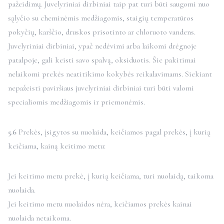
pažeidimų. Juvelyriniai dirbiniai taip pat turi būti saugomi nuo
sąlyčio su cheminėmis medžiagomis, staigių temperatūros
pokyčių, karščio, druskos prisotinto ar chloruoto vandens.
Juvelyriniai dirbiniai, ypač nedėvimi arba laikomi drėgnoje
patalpoje, gali keisti savo spalvą, oksiduotis. Šie pakitimai
nelaikomi prekės neatitikimo kokybės reikalavimams. Siekiant
nepažeisti paviršiaus juvelyriniai dirbiniai turi būti valomi
specialiomis medžiagomis ir priemonėmis.
5.6
Prekės, įsigytos su nuolaida, keičiamos pagal prekės, į kurią
keičiama, kainą keitimo metu:
Jei keitimo metu prekė, į kurią keičiama, turi nuolaidą, taikoma
nuolaida.
Jei keitimo metu nuolaidos nėra, keičiamos prekės kainai
nuolaida netaikoma.