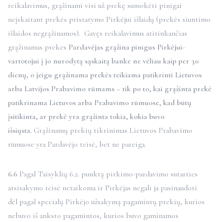
reikalavimus, grąžinami visi už prekę sumokėti pinigai
neįskaitant prekės pristatymo Pirkėjui išlaidų (prekės siuntimo
išlaidos negrąžinamos). Gavęs reikalavimus atitinkančias
grąžinamas prekes
Pardavėjas grąžina pinigus Pirkėjui-
vartotojui į jo nurodytą sąskaitą banke ne vėliau kaip per 30
dienų, o jeigu grąžinama prekės teikiama patikrinti Lietuvos
arba Latvijos Prabavimo rūmams – tik po to, kai grąžinta prekė
patikrinama Lietuvos arba Prabavimo rūmuose, kad būtų
įsitikinta, ar prekė yra grąžinta tokia, kokia buvo
išsiųsta.
Grąžinamų prekių tikrinimas Lietuvos Prabavimo
rūmuose yra Pardavėjo teisė, bet ne pareiga.
6.6
Pagal Taisyklių 6.2. punktą pirkimo-pardavimo sutarties
atsisakymo teisė netaikoma ir Pirkėjas negali ja pasinaudoti
dėl pagal specialų Pirkėjo užsakymą pagamintų prekių, kurios
nebuvo iš anksto pagamintos, kurios buvo gaminamos