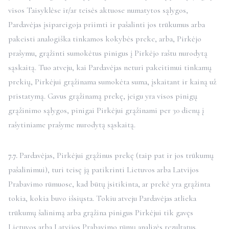
visos Taisyklėse ir/ar teisės aktuose numatytos sąlygos,
Pardavėjas įsipareigoja priimti ir pašalinti jos trūkumus arba
pakeisti analogiška tinkamos kokybės preke, arba, Pirkėjo
prašymu, grąžinti sumokėtus pinigus į Pirkėjo raštu nurodytą
sąskaitą. Tuo atveju, kai Pardavėjas neturi pakeitimui tinkamų
prekių, Pirkėjui grąžinama sumokėta suma, įskaitant ir kainą už
pristatymą. Gavus grąžinamą prekę, jeigu yra visos pinigų
grąžinimo sąlygos, pinigai Pirkėjui grąžinami per 30 dienų į
rašytiniame prašyme nurodytą sąskaitą.
7.7.
Pardavėjas, Pirkėjui grąžinus prekę (taip pat ir jos trūkumų
pašalinimui), turi teisę ją patikrinti Lietuvos arba Latvijos
Prabavimo rūmuose, kad būtų įsitikinta, ar prekė yra grąžinta
tokia, kokia buvo išsiųsta. Tokiu atveju Pardavėjas atlieka
trūkumų šalinimą arba grąžina pinigus Pirkėjui tik gavęs
Lietuvos arba Latvijos Prabavimo rūmų analizės rezultatus.