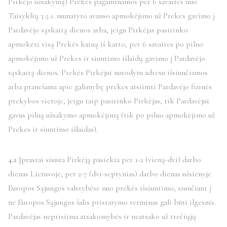
Pirkėjo užsakymą) Prekės pagaminamos per 6 savaites nuo
Taisyklių 3.5.1. numatyto avanso apmokėjimo už Prekes gavimo į
Pardavėjo sąskaitą dienos arba, jeigu Pirkėjas pasirinko
apmokėti visą Prekės kainą iš karto, per 6 savaites po pilno
apmokėjimo už Prekes ir siuntimo išlaidų gavimo į Pardavėjo
sąskaitą dienos. Prekės Pirkėjui nurodytu adresu išsiunčiamos
arba pranešama apie galimybę prekes atsiimti Pardavėjo fizinės
prekybos vietoje, jeigu taip pasirinko Pirkėjas, tik Pardavėjui
gavus pilną užsakymo apmokėjimą (tik po pilno apmokėjimo už
Prekes ir siuntimo išlaidas).
4.2
Įprastai siunta Pirkėją pasiekia per 1-2 (vieną-dvi) darbo
dienas Lietuvoje, per 2-7 (dvi-septynias) darbo dienas užsienyje
Europos Sąjungos valstybėse nuo prekės išsiuntimo, siunčiant į
ne Europos Sąjungos šalis pristatymo terminas gali būti ilgesnis.
Pardavėjas neprisiima atsakomybės ir neatsako už trečiųjų