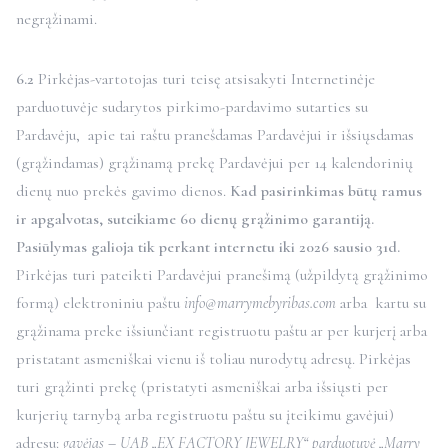
negrąžinami.
6.2
Pirkėjas-vartotojas turi teisę atsisakyti Internetinėje
parduotuvėje sudarytos pirkimo-pardavimo sutarties su
Pardavėju, apie tai raštu pranešdamas Pardavėjui ir išsiųsdamas
(grąžindamas) grąžinamą prekę Pardavėjui per 14 kalendorinių
dienų nuo prekės gavimo dienos.
Kad pasirinkimas būtų ramus
ir apgalvotas, suteikiame 60 dienų grąžinimo garantiją.
Pasiūlymas galioja tik perkant internetu iki 2026 sausio 31d.
Pirkėjas turi pateikti Pardavėjui pranešimą (užpildytą grąžinimo
formą) elektroniniu paštu
info@marrymebyribas.com
arba kartu su
grąžinama preke išsiunčiant registruotu paštu ar per kurjerį arba
pristatant asmeniškai vienu iš toliau nurodytų adresų. Pirkėjas
turi grąžinti prekę (pristatyti asmeniškai arba išsiųsti per
kurjerių tarnybą arba registruotu paštu su įteikimu gavėjui)
adresu:
gavėjas – UAB „EX FACTORY JEWELRY“ parduotuvė „Marry