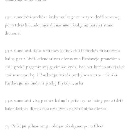
3.5.1. sumokėti prekės užsakymo lange numatyto dydžio avansą
per 2 (dvi) kalendorines dienas nuo užsakymo patvirtinimo
dienos ir
3.5.2. sumokėti likusią prekės kainos dalį ir prekės pristatymo
kainą per 2 (dvi) kalendorines dienas nuo Pardavėjo pranešimo
apie prekė pagaminimą gavimo dienos, bet bet kuriuo atveju iki
atsiimant prekę iš Pardavėjo fizinės prekybos vietos arba iki
Pardavėjui išsiunčiant prekę Pirkėjui, arba
3.5.2. sumokėti visą prekės kainą ir pristatymo kainą per 2 (dvi)
kalendorines dienas nuo užsakymo patvirtinimo dienos.
3.5.
Pirkėjui pilnai neapmokėjus užsakymo per 2 (dvi)