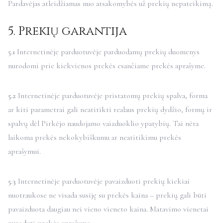
Pardavėjas atleidžiamas nuo atsakomybės už prekių nepateikimą.
5. Prekių garantija
5.1
Internetinėje parduotuvėje parduodamų prekių duomenys
nurodomi prie kiekvienos prekės esančiame prekės aprašyme.
5.2
Internetinėje parduotuvėje pristatomų prekių spalva, forma
ar kiti parametrai gali neatitikti realaus prekių dydžio, formų ir
spalvų dėl Pirkėjo naudojamo vaizduoklio ypatybių. Tai nėra
laikoma prekės nekokybiškumu ar neatitikimu prekės
aprašymui.
5.3
Internetinėje parduotuvėje pavaizduoti prekių kiekiai
nuotraukose ne visada susiję su prekės kaina – prekių gali būti
pavaizduota daugiau nei vieno vieneto kaina. Matavimo vienetai