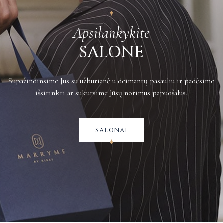
Apsilankykite
SALONE
Supažindinsime Jus su užburiančiu deimantų pasauliu ir padėsime
išsirinkti ar sukursime Jūsų norimus papuošalus.
salonai