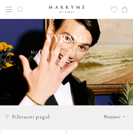
VYRAMS
MARRY ME by Ribas dovanos vyrams
Filtruoti pagal
Naujausi