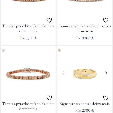
variants.
variants.
The
The
options
options
may
may
Tennis apyrankė su konjakiniais
Tennis apyrankė su konjakiniais
be
be
deimantais
deimantais
chosen
chosen
7550
€
9200
€
Nuo
Nuo
on
on
This
This
the
the
product
product
product
product
has
has
page
page
multiple
multiple
variants.
variants.
The
The
options
options
may
may
Tennis apyrankė su konjakiniais
Signature žiedas su deimantais
be
be
deimantais
2700
€
Nuo
chosen
chosen