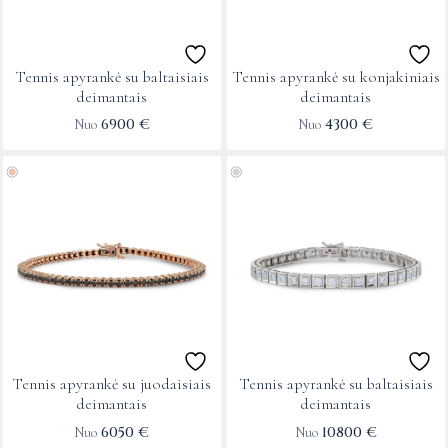
The
The
options
options
may
may
Tennis apyrankė su baltaisiais
Tennis apyrankė su konjakiniais
be
be
deimantais
deimantais
chosen
chosen
6900
€
4300
€
Nuo
Nuo
on
on
This
This
the
the
product
product
product
product
has
has
page
page
multiple
multiple
variants.
variants.
The
The
options
options
may
may
Tennis apyrankė su juodaisiais
Tennis apyrankė su baltaisiais
be
be
deimantais
deimantais
chosen
chosen
6050
€
10800
€
Nuo
Nuo