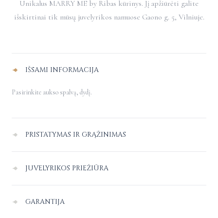
Unikalus MARRY ME by Ribas kūrinys. Jį apžiūrėti galite
išskirtinai tik mūsų juvelyrikos namuose Gaono g. 5, Vilniuje.
Alternative:
IŠSAMI INFORMACIJA
Pasirinkite aukso spalvą, dydį.
PRISTATYMAS IR GRĄŽINIMAS
Pristatymas Lietuvoje
–
nemokamas.
JUVELYRIKOS PRIEŽIŪRA
Pristatymo į užsienį kaina paskaičiuojama individualiai apsipirkimo
Juvelyriniai dirbiniai dėl sąlyčio vienas su kitu ar kitais paviršiais gali
puslapyje, nurodant pristatymo adresą.
GARANTIJA
braižytis, patariame juos laikyti atskirai vienas nuo kito.
Patariame vengti sąlyčio su aštriais paviršiais, saugoti nuo smūgių, kitų
Lietuvoje siūlome šiuos pristatymo būdus: