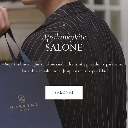
siuntimo kaštus apmoka pirkėjas.
Plačiau apie grąžinimus galite sužinoti
čia
.
Apsilankykite
SALONE
Supažindinsime Jus su užburiančiu deimantų pasauliu ir padėsime
išsirinkti ar sukursime Jūsų norimus papuošalus.
salonai