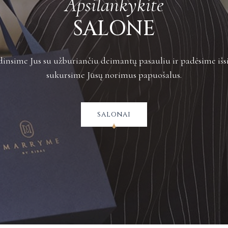
Apsilankykite
Plačiau apie grą
SALONE
insime Jus su užburiančiu deimantų pasauliu ir padėsime išsi
sukursime Jūsų norimus papuošalus.
salonai