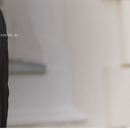
žinimus galite sužinoti
čia
.
rinkti ar