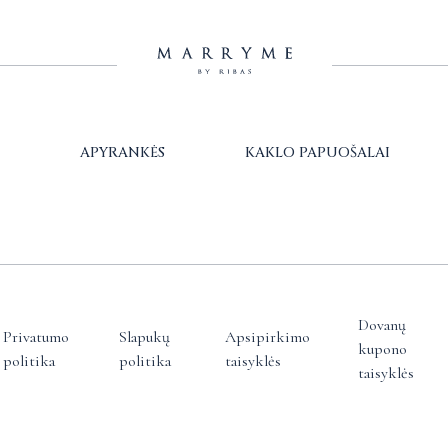
APYRANKĖS
KAKLO PAPUOŠALAI
Dovanų
Privatumo
Slapukų
Apsipirkimo
kupono
politika
politika
taisyklės
taisyklės