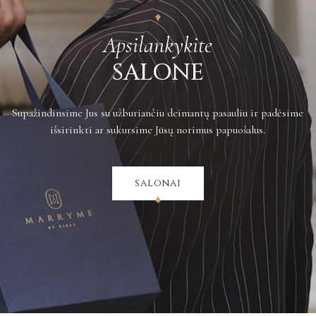
Apsilankykite
SALONE
Supažindinsime Jus su užburiančiu deimantų pasauliu ir padėsime
išsirinkti ar sukursime Jūsų norimus papuošalus.
salonai