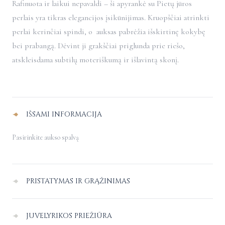
Rafinuota ir laikui nepavaldi – ši apyrankė su Pietų jūros
perlais yra tikras elegancijos įsikūnijimas. Kruopščiai atrinkti
perlai kerinčiai spindi, o auksas pabrėžia išskirtinę kokybę
bei prabangą. Dėvint ji grakščiai priglunda prie riešo,
atskleisdama subtilų moteriškumą ir išlavintą skonį.
Alternative:
IŠSAMI INFORMACIJA
Pasirinkite aukso spalvą
PRISTATYMAS IR GRĄŽINIMAS
Pristatymas Lietuvoje
–
nemokamas.
JUVELYRIKOS PRIEŽIŪRA