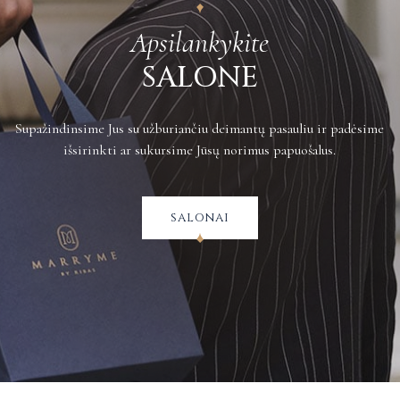
Apsilankykite
SALONE
Supažindinsime Jus su užburiančiu deimantų pasauliu ir padėsime
išsirinkti ar sukursime Jūsų norimus papuošalus.
salonai