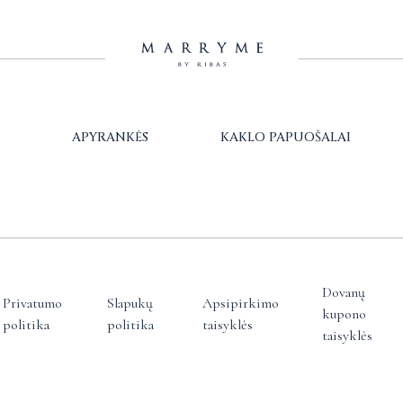
APYRANKĖS
KAKLO PAPUOŠALAI
Dovanų
Privatumo
Slapukų
Apsipirkimo
kupono
politika
politika
taisyklės
taisyklės