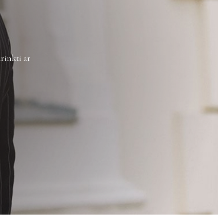
žinimus galite sužinoti
čia
.
rinkti ar