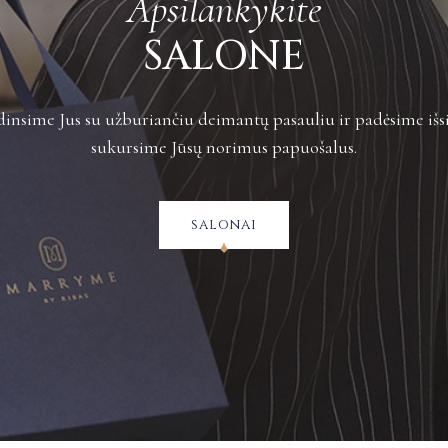
Apsilankykite
Plačiau apie grą
SALONE
insime Jus su užburiančiu deimantų pasauliu ir padėsime išsi
sukursime Jūsų norimus papuošalus.
salonai