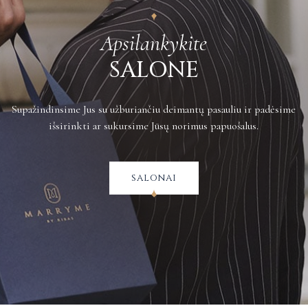
Apsilankykite
SALONE
Supažindinsime Jus su užburiančiu deimantų pasauliu ir padėsime
išsirinkti ar sukursime Jūsų norimus papuošalus.
salonai