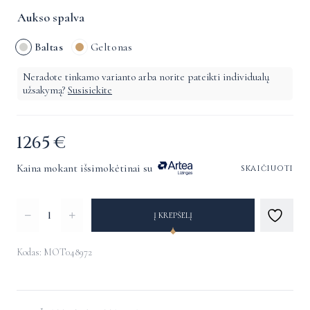
Aukso spalva
Baltas
Geltonas
Neradote tinkamo varianto arba norite pateikti individualų
užsakymą?
Susisiekite
1265
€
Kaina mokant išsimokėtinai su
skaičiuoti
produkto
Į KREPŠELĮ
kiekis:
Auskarai
Kodas: MOT048972
su
Alternative:
deimantais