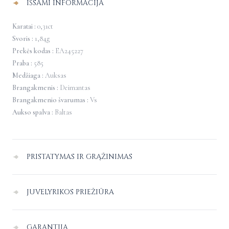
IŠSAMI INFORMACIJA
Karatai :
0,31ct
Svoris :
1,84g
Prekės kodas :
EA245227
Praba :
585
Medžiaga :
Auksas
Brangakmenis :
Deimantas
Brangakmenio švarumas :
Vs
Aukso spalva :
Baltas
PRISTATYMAS IR GRĄŽINIMAS
Pristatymas Lietuvoje
–
nemokamas.
JUVELYRIKOS PRIEŽIŪRA
Pristatymo į užsienį kaina paskaičiuojama individualiai apsipirkimo
Juvelyriniai dirbiniai dėl sąlyčio vienas su kitu ar kitais paviršiais gali
puslapyje, nurodant pristatymo adresą.
GARANTIJA
braižytis, patariame juos laikyti atskirai vienas nuo kito.