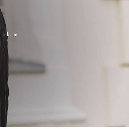
žinimus galite sužinoti
čia
.
rinkti ar