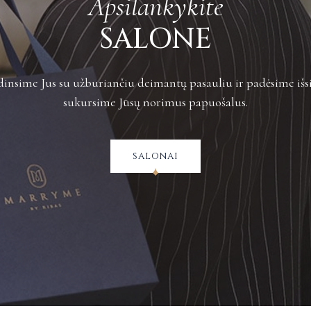
Apsilankykite
Plačiau apie grą
SALONE
insime Jus su užburiančiu deimantų pasauliu ir padėsime išsi
sukursime Jūsų norimus papuošalus.
salonai