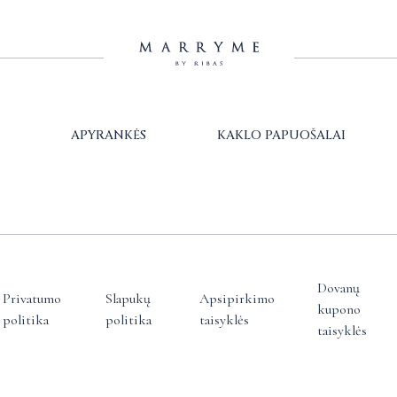
APYRANKĖS
KAKLO PAPUOŠALAI
Dovanų
Privatumo
Slapukų
Apsipirkimo
kupono
politika
politika
taisyklės
taisyklės