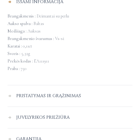
IŠSAMI INFORMACIJA
perlais
Brangakmenis :
Deimantai su perlu
Aukso spalva :
Baltas
Medžiaga :
Auksas
Brangakmenio švarumas :
Vs-si
Karatai :
0,11ct
Svoris :
5,32g
Prekės kodas :
EA111911
Praba :
750
PRISTATYMAS IR GRĄŽINIMAS
Pristatymas Lietuvoje
–
nemokamas.
JUVELYRIKOS PRIEŽIŪRA
Pristatymo į užsienį kaina paskaičiuojama individualiai apsipirkimo
Juvelyriniai dirbiniai dėl sąlyčio vienas su kitu ar kitais paviršiais gali
puslapyje, nurodant pristatymo adresą.
GARANTIJA
braižytis, patariame juos laikyti atskirai vienas nuo kito.