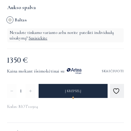
Aukso spalva
Baltas
Neradote tinkamo varianto arba norite pateikti individualų
užsakymą?
Susisiekite
1350
€
Kaina mokant išsimokėtinai su
skaičiuoti
produkto
Į KREPŠELĮ
kiekis:
Auskarai
Kodas: MOT111904
su
Alternative:
deimantais
ir