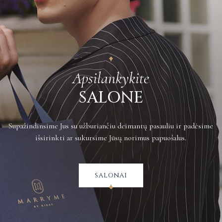
tarnybą arba registruotu paštu su įteikimu gavėjui, grąžinamų prekių
siuntimo kaštus apmoka pirkėjas.
Plačiau apie grąžinimus galite sužinoti
čia
.
Apsilankykite
SALONE
Supažindinsime Jus su užburiančiu deimantų pasauliu ir padėsime
išsirinkti ar sukursime Jūsų norimus papuošalus.
salonai