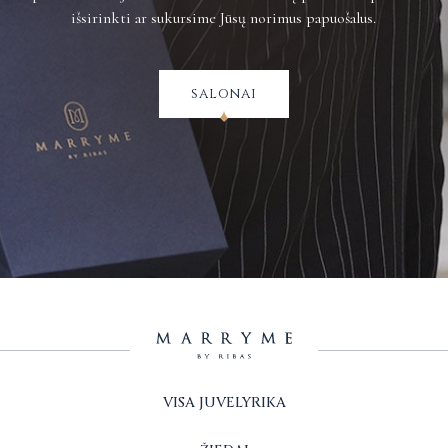
išsirinkti ar sukursime Jūsų norimus papuošalus.
salonai
VISA JUVELYRIKA