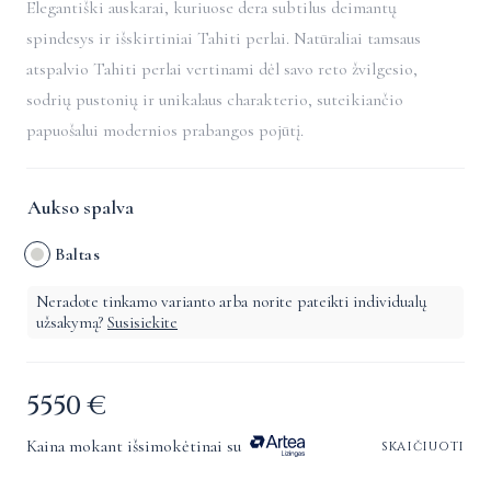
Elegantiški auskarai, kuriuose dera subtilus deimantų
spindesys ir išskirtiniai Tahiti perlai. Natūraliai tamsaus
atspalvio Tahiti perlai vertinami dėl savo reto žvilgesio,
sodrių pustonių ir unikalaus charakterio, suteikiančio
papuošalui modernios prabangos pojūtį.
Aukso spalva
Baltas
Neradote tinkamo varianto arba norite pateikti individualų
užsakymą?
Susisiekite
5550
€
Kaina mokant išsimokėtinai su
skaičiuoti