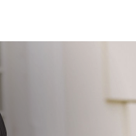
žinimus galite sužinoti
čia
.