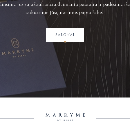
insime Jus su užburiančiu deimantų pasauliu ir padėsime išsi
sukursime Jūsų norimus papuošalus.
salonai