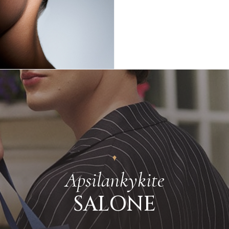
Plačiau apie grą
Apsilankykite
SALONE