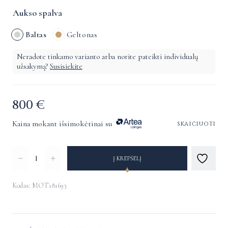
Aukso spalva
Baltas
Geltonas
Neradote tinkamo varianto arba norite pateikti individualų
užsakymą?
Susisiekite
800
€
Kaina mokant išsimokėtinai su
skaičiuoti
produkto
Į KREPŠELĮ
kiekis:
Auskarai
Kodas: MOT181693
su
Alternative:
perlais