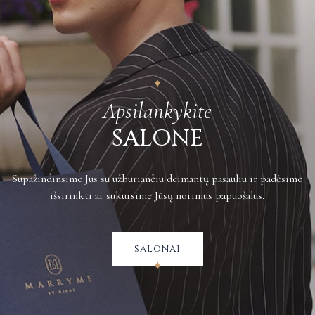
tarnybą arba registruotu paštu su įteikimu gavėjui, grąžinamų prekių
siuntimo kaštus apmoka pirkėjas.
Plačiau apie grąžinimus galite sužinoti
čia
.
Apsilankykite
SALONE
Supažindinsime Jus su užburiančiu deimantų pasauliu ir padėsime
išsirinkti ar sukursime Jūsų norimus papuošalus.
salonai