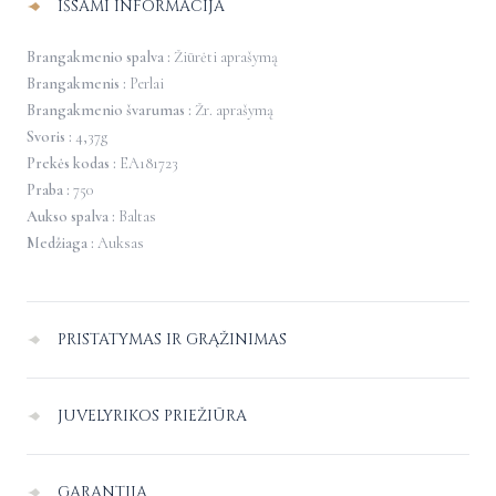
IŠSAMI INFORMACIJA
Brangakmenio spalva :
Žiūrėti aprašymą
Brangakmenis :
Perlai
Brangakmenio švarumas :
Žr. aprašymą
Svoris :
4,37g
Prekės kodas :
EA181723
Praba :
750
Aukso spalva :
Baltas
Medžiaga :
Auksas
PRISTATYMAS IR GRĄŽINIMAS
Pristatymas Lietuvoje
–
nemokamas.
JUVELYRIKOS PRIEŽIŪRA
Pristatymo į užsienį kaina paskaičiuojama individualiai apsipirkimo
Juvelyriniai dirbiniai dėl sąlyčio vienas su kitu ar kitais paviršiais gali
puslapyje, nurodant pristatymo adresą.
GARANTIJA
braižytis, patariame juos laikyti atskirai vienas nuo kito.