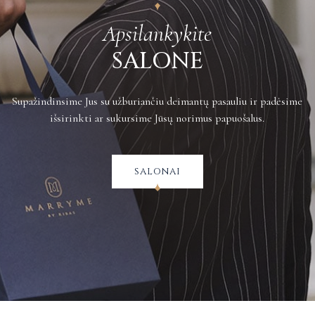
Apsilankykite
SALONE
Supažindinsime Jus su užburiančiu deimantų pasauliu ir padėsime
išsirinkti ar sukursime Jūsų norimus papuošalus.
salonai