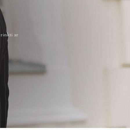
žinimus galite sužinoti
čia
.
rinkti ar