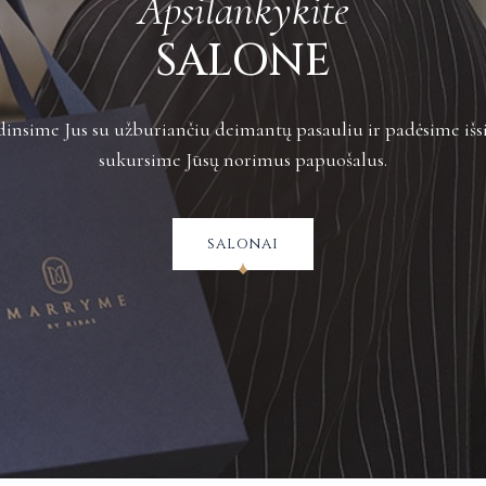
Apsilankykite
Plačiau apie grą
SALONE
insime Jus su užburiančiu deimantų pasauliu ir padėsime išsi
sukursime Jūsų norimus papuošalus.
salonai