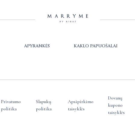
APYRANKĖS
KAKLO PAPUOŠALAI
Dovanų
Privatumo
Slapukų
Apsipirkimo
kupono
politika
politika
taisyklės
taisyklės