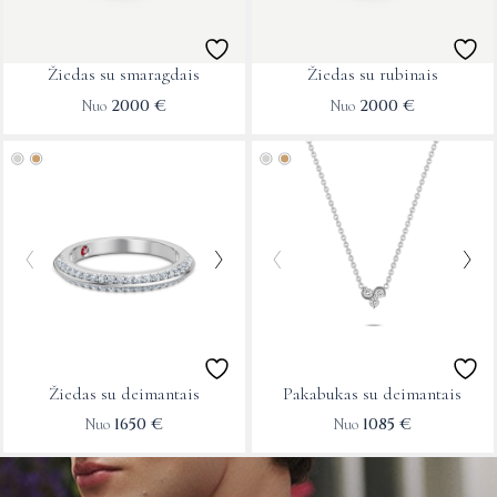
options
options
may
may
Žiedas su smaragdais
Žiedas su rubinais
be
be
2000
€
2000
€
Nuo
Nuo
chosen
chosen
on
on
This
This
the
the
product
product
product
product
has
has
page
page
multiple
multiple
variants.
variants.
The
The
options
options
may
may
Žiedas su deimantais
Pakabukas su deimantais
be
be
1650
€
1085
€
Nuo
Nuo
chosen
chosen
on
on
the
the