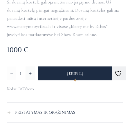
Ši dovanų kortelė galioja metus nuo įsigijimo dienos. Už
dovanų kortelę pinigai negrąžinami. Dovanų korteles galima
panaudoti mūsų internetinėje parduotuvėje
www.marrymebyribas.lt ir visose „Marry me by Ribas”
juvelyrikos parduotuvėse bei Show Room salone.
1000
€
produkto
Alternative:
Į KREPŠELĮ
kiekis:
Dovanų
Kodas: DOV1000
kortelė
PRISTATYMAS IR GRĄŽINIMAS
Pristatymas Lietuvoje
–
nemokamas.