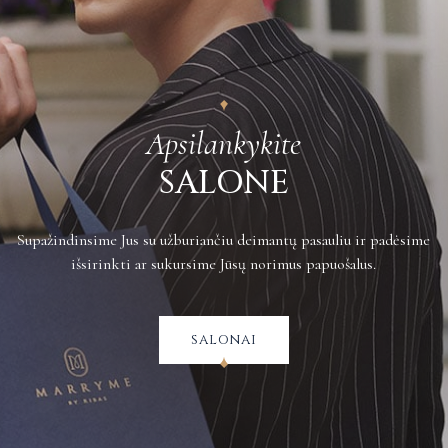
product
product
page
page
Apsilankykite
SALONE
Supažindinsime Jus su užburiančiu deimantų pasauliu ir padėsime
išsirinkti ar sukursime Jūsų norimus papuošalus.
salonai