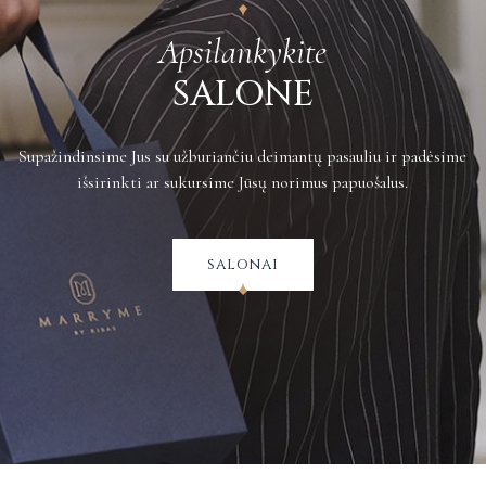
Apsilankykite
SALONE
Supažindinsime Jus su užburiančiu deimantų pasauliu ir padėsime
išsirinkti ar sukursime Jūsų norimus papuošalus.
salonai