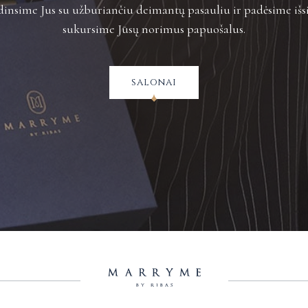
insime Jus su užburiančiu deimantų pasauliu ir padėsime išsi
sukursime Jūsų norimus papuošalus.
salonai