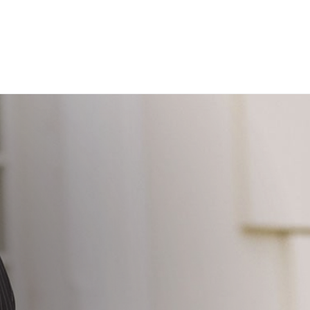
mų prekių siuntimo kaštus apmoka pirkėjas.
žinimus galite sužinoti
čia
.