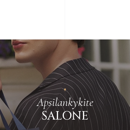
gavėjui, grąžina
Plačiau apie grą
Apsilankykite
SALONE