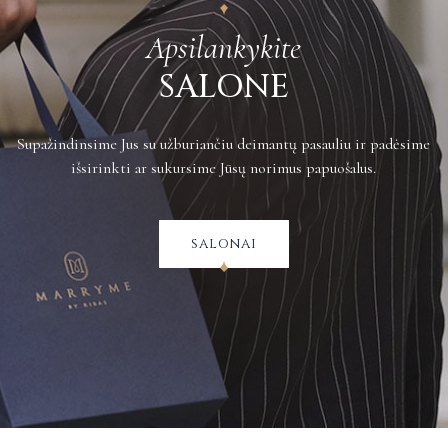
Apsilankykite
SALONE
Supažindinsime Jus su užburiančiu deimantų pasauliu ir padėsime
išsirinkti ar sukursime Jūsų norimus papuošalus.
salonai