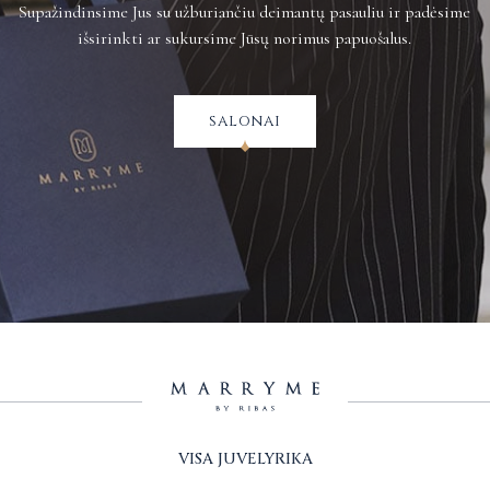
Supažindinsime Jus su užburiančiu deimantų pasauliu ir padėsime
išsirinkti ar sukursime Jūsų norimus papuošalus.
salonai
VISA JUVELYRIKA