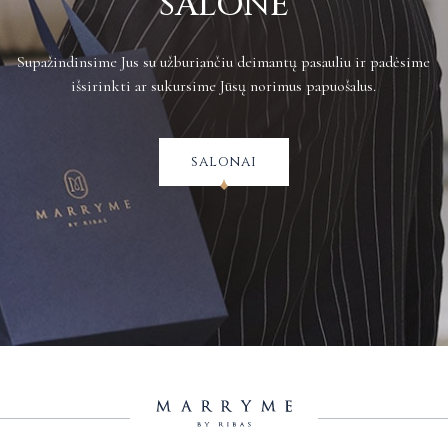
SALONE
Supažindinsime Jus su užburiančiu deimantų pasauliu ir padėsime
išsirinkti ar sukursime Jūsų norimus papuošalus.
salonai