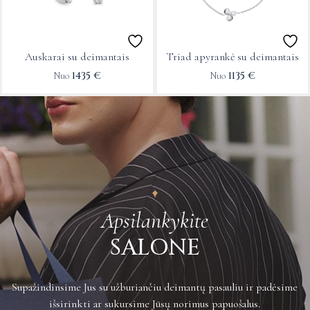
The
The
options
options
may
may
Auskarai su deimantais
Triad apyrankė su deimantais
be
be
1435
€
1135
€
Nuo
Nuo
chosen
chosen
on
on
the
the
product
product
page
page
Apsilankykite
SALONE
Supažindinsime Jus su užburiančiu deimantų pasauliu ir padėsime
išsirinkti ar sukursime Jūsų norimus papuošalus.