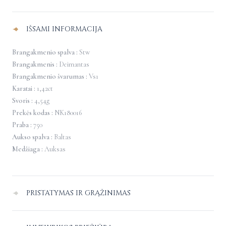
deimantais
IŠSAMI INFORMACIJA
Brangakmenio spalva :
Stw
Brangakmenis :
Deimantas
Brangakmenio švarumas :
Vs1
Karatai :
1,42ct
Svoris :
4,54g
Prekės kodas :
NK180016
Praba :
750
Aukso spalva :
Baltas
Medžiaga :
Auksas
PRISTATYMAS IR GRĄŽINIMAS
Pristatymas Lietuvoje
–
nemokamas.