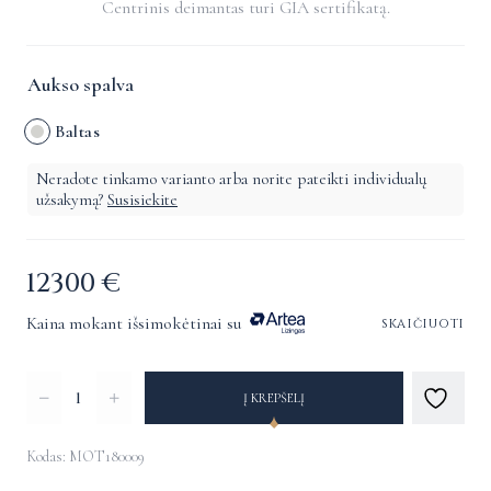
Centrinis deimantas turi GIA sertifikatą.
Aukso spalva
Baltas
Neradote tinkamo varianto arba norite pateikti individualų
užsakymą?
Susisiekite
12300
€
Kaina mokant išsimokėtinai su
skaičiuoti
produkto
Į KREPŠELĮ
kiekis:
Pakabukas
Kodas: MOT180009
su
Alternative: