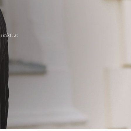
žinimus galite sužinoti
čia
.
rinkti ar