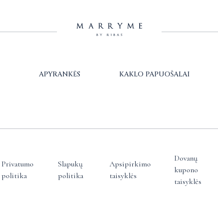
APYRANKĖS
KAKLO PAPUOŠALAI
Dovanų
Privatumo
Slapukų
Apsipirkimo
kupono
politika
politika
taisyklės
taisyklės