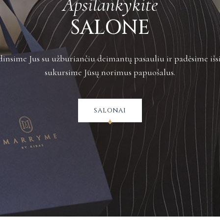
Apsilankykite
Plačiau apie grą
SALONE
insime Jus su užburiančiu deimantų pasauliu ir padėsime išsi
sukursime Jūsų norimus papuošalus.
salonai