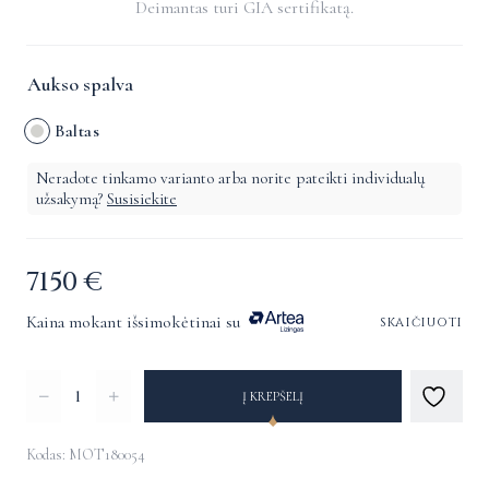
Deimantas turi GIA sertifikatą.
Aukso spalva
Baltas
Neradote tinkamo varianto arba norite pateikti individualų
užsakymą?
Susisiekite
7150
€
Kaina mokant išsimokėtinai su
skaičiuoti
produkto
Į KREPŠELĮ
kiekis:
Pakabukas
Kodas: MOT180054
su
Alternative: