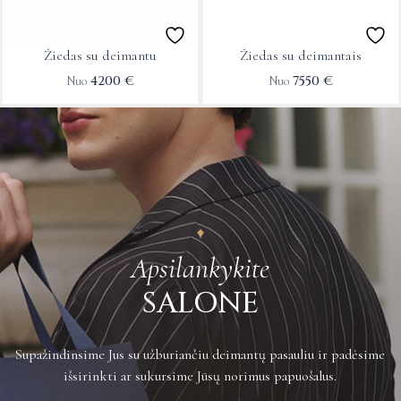
options
options
may
may
Žiedas su deimantu
Žiedas su deimantais
be
be
4200
€
7550
€
Nuo
Nuo
chosen
chosen
on
on
the
the
product
product
page
page
Apsilankykite
SALONE
Supažindinsime Jus su užburiančiu deimantų pasauliu ir padėsime
išsirinkti ar sukursime Jūsų norimus papuošalus.