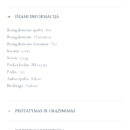
deimantu
IŠSAMI INFORMACIJA
Brangakmenio spalva :
Stw
Brangakmenis :
Deimantas
Brangakmenio švarumas :
Vs2
Karatai :
1,00ct
Svoris :
3,54g
Prekės kodas :
NK225595
Praba :
750
Aukso spalva :
Baltas
Medžiaga :
Auksas
PRISTATYMAS IR GRĄŽINIMAS
Pristatymas Lietuvoje
–
nemokamas.