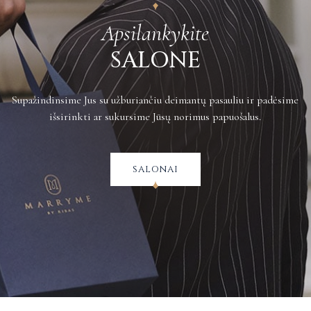
Apsilankykite
SALONE
Supažindinsime Jus su užburiančiu deimantų pasauliu ir padėsime
išsirinkti ar sukursime Jūsų norimus papuošalus.
salonai