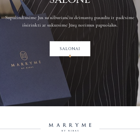
Supažindinsime Jus su užburiančiu deimantų pasauliu ir padėsime
išsirinkti ar sukursime Jūsų norimus papuošalus.
salonai