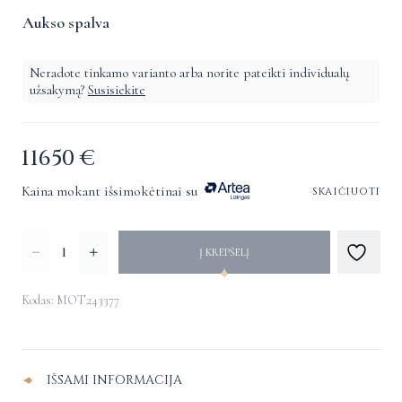
Aukso spalva
Neradote tinkamo varianto arba norite pateikti individualų
užsakymą?
Susisiekite
11650
€
Kaina mokant išsimokėtinai su
skaičiuoti
produkto
Į KREPŠELĮ
kiekis:
Tahiti
Kodas: MOT243377
perlų
Alternative:
vėrinys
su
IŠSAMI INFORMACIJA
deimantais