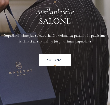
Apsilankykite
SALONE
Supažindinsime Jus su užburiančiu deimantų pasauliu ir padėsime
išsirinkti ar sukursime Jūsų norimus papuošalus.
salonai