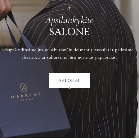
Apsilankykite
SALONE
Supažindinsime Jus su užburiančiu deimantų pasauliu ir padėsime
išsirinkti ar sukursime Jūsų norimus papuošalus.
salonai