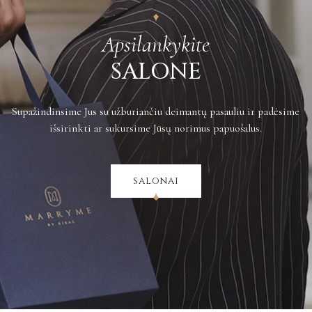
Apsilankykite
SALONE
Supažindinsime Jus su užburiančiu deimantų pasauliu ir padėsime
išsirinkti ar sukursime Jūsų norimus papuošalus.
salonai