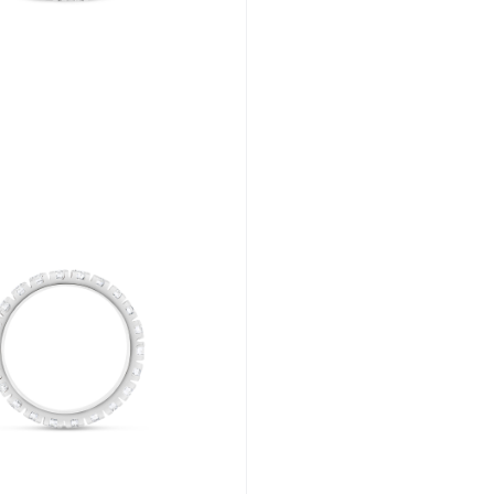
Plačiau apie grą