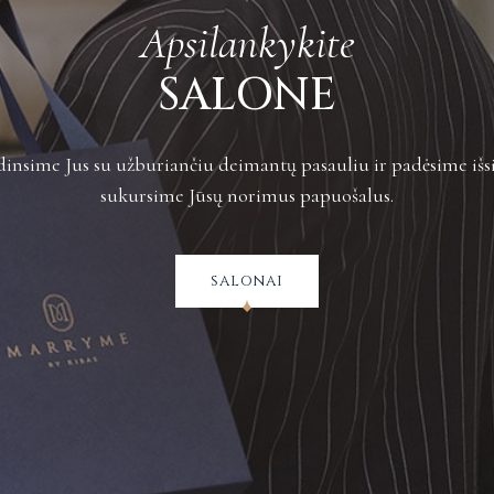
Apsilankykite
SALONE
insime Jus su užburiančiu deimantų pasauliu ir padėsime išsi
sukursime Jūsų norimus papuošalus.
salonai