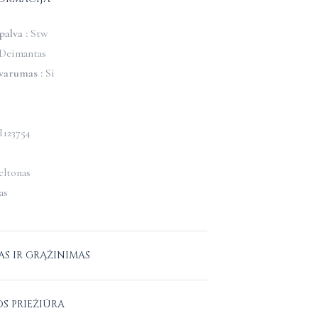
alva :
Stw
Deimantas
varumas :
Si
I123754
eltonas
as
AS IR GRĄŽINIMAS
tuvoje
–
nemokamas.
OS PRIEŽIŪRA