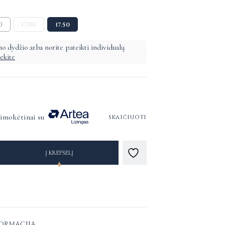
0
17.00
17.50
o dydžio arba norite pateikti individualų
iekite
simokėtinai su
skaičiuoti
Į KREPŠELĮ
FORMACIJA