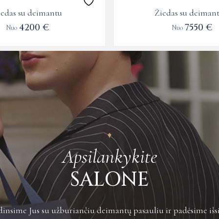
the
iedas su deimantu
Žiedas su deimant
product
4200
€
7550
€
Nuo
Nuo
page
Apsilankykite
SALONE
insime Jus su užburiančiu deimantų pasauliu ir padėsime išsi