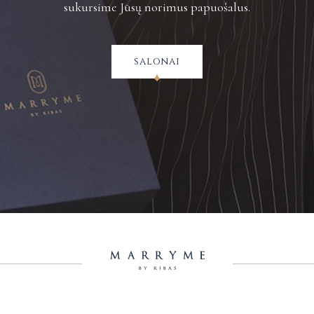
sukursime Jūsų norimus papuošalus.
salonai