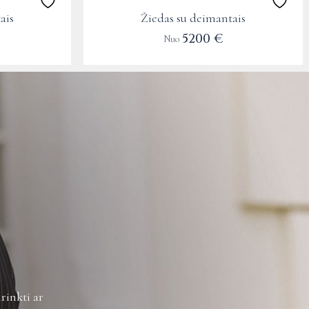
the
ais
Žiedas su deimantais
product
5200
€
Nuo
page
rinkti ar