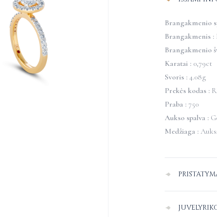
Brangakmenio sp
Brangakmenis :
Brangakmenio š
Karatai :
0,79ct
Svoris :
4.08g
Prekės kodas :
R
Praba :
750
Aukso spalva :
G
Medžiaga :
Auks
PRISTATYM
Pristatymas Lie
JUVELYRIK