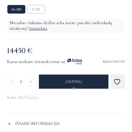
16.00
17.50
Neradote tinkamo dydžio arba norite pateikti individualų
užsakymą?
Susisiekite
14450
€
Kaina mokant išsimokėtinai su
skaičiuoti
produkto
Į KREPŠELĮ
kiekis:
Žiedas
Kodas: MOT157773
su
Alternative:
deimantais
IŠSAMI INFORMACIJA