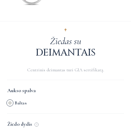
Žiedas su
DEIMANTAIS
Centrinis deimantas turi GIA sertifikatą.
Aukso spalva
Baltas
Žiedo dydis
?