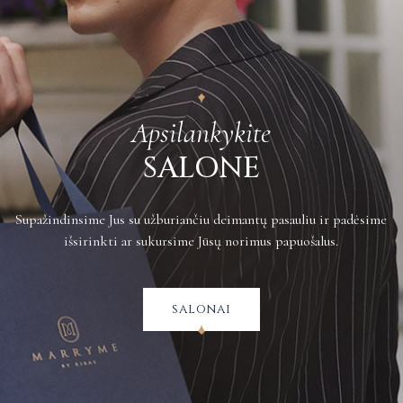
siuntimo kaštus apmoka pirkėjas.
Plačiau apie grąžinimus galite sužinoti
čia
.
Apsilankykite
SALONE
Supažindinsime Jus su užburiančiu deimantų pasauliu ir padėsime
išsirinkti ar sukursime Jūsų norimus papuošalus.
salonai