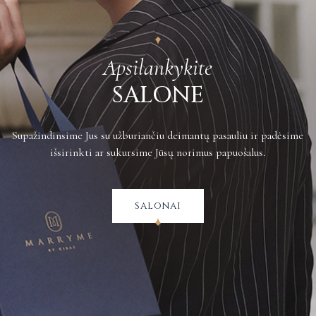
Plačiau apie grąžinimus galite sužinoti
čia
.
Apsilankykite
SALONE
Supažindinsime Jus su užburiančiu deimantų pasauliu ir padėsime
išsirinkti ar sukursime Jūsų norimus papuošalus.
salonai