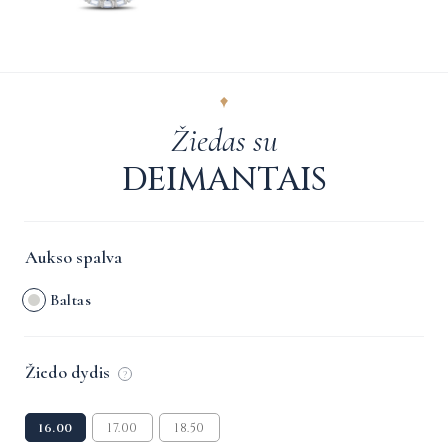
Žiedas su
DEIMANTAIS
Aukso spalva
Baltas
Žiedo dydis
?
16.00
17.00
18.50