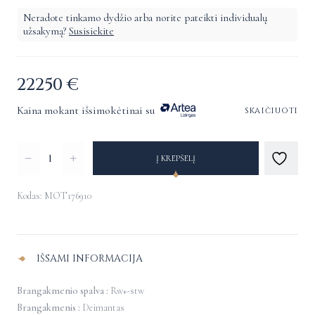
Neradote tinkamo dydžio arba norite pateikti individualų
užsakymą?
Susisiekite
22250
€
Kaina mokant išsimokėtinai su
skaičiuoti
produkto
Į KREPŠELĮ
kiekis:
Žiedas
Kodas: MOT176910
su
Alternative:
deimantais
IŠSAMI INFORMACIJA
Brangakmenio spalva :
Rw+-stw
Brangakmenis :
Deimantas