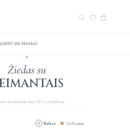
ARRY ME NAMAI
Žiedas su
EIMANTAIS
nis deimantas turi GIA sertifikatą.
Baltas
Geltonas