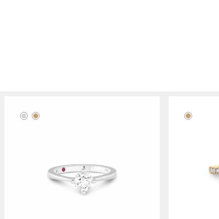
This
This
product
product
has
has
multiple
multiple
variants.
variants.
The
The
options
options
may
may
be
be