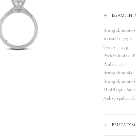
deimantais
IŠSAMI IN
Brangakmenio sp
Karatai :
1,29ct
Svoris :
3,41g
Prekės kodas :
R
Praba :
750
Brangakmenis :
Brangakmenio š
Medžiaga :
Auks
Aukso spalva :
Ba
PRISTATYM