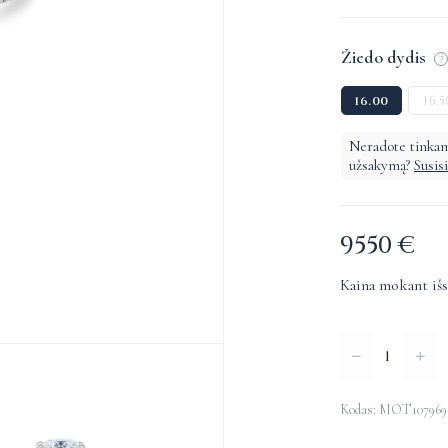
Žiedo dydis
?
16.00
16.5
Neradote tinkam
užsakymą?
Susis
9550
€
Kaina mokant iš
produkto
kiekis:
Žiedas
Kodas: MOT107969
su
Alternative: