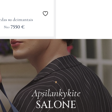
edas su deimantais
7550
€
Nuo
Apsilankykite
SALONE