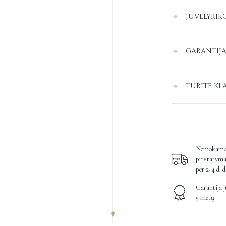
Pristatymas Lie
JUVELYRIK
Pristatymo į užsi
Juvelyriniai dirbi
apsipirkimo pusl
GARANTIJ
paviršiais gali br
nuo kito.
Nemokamas dydž
Lietuvoje siūlom
Patariame vengti 
TURITE KL
žiedą, dalies ži
1. Atsiėmimas „
smūgių, kitų ga
pakoreguoti paga
12 | Vilnius, PC 
Jei turite bet k
Juvelyriniai dirb
koreguojami tik n
Gaono g. 5 | Viln
prekės arba norė
cheminėmis medž
Nemokamas grąž
2. Pristatymas į
parašykite mum
karščio, druskos
per 14 dienų nuo 
3. Pristatymas Om
Nemokamas
arba susisiekite
pristatyma
galėsite grąžint
Nemokamas val
per 2-4 d. d
Sertifikuoti deim
Užsienyje:
prista
reikia išvalyti –
Garantija juvelyrikai iki
kilmės deimantus,
Už papildomus m
mūsų ekspertai v
5 metų
deimantų biržų, 
klientas.
rūmuose.