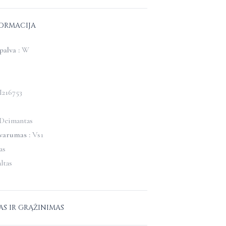
FORMACIJA
alva :
W
I216753
Deimantas
varumas :
Vs1
as
ltas
AS IR GRĄŽINIMAS