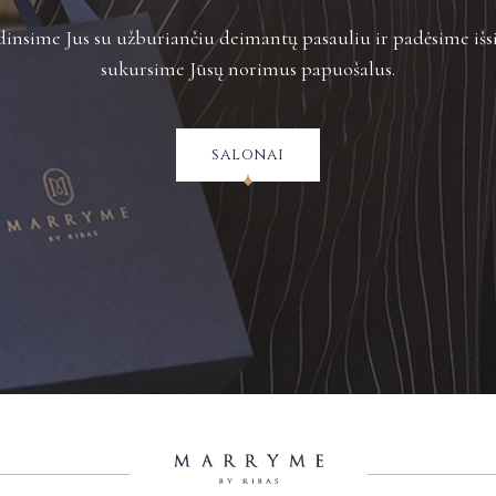
insime Jus su užburiančiu deimantų pasauliu ir padėsime išsi
sukursime Jūsų norimus papuošalus.
salonai