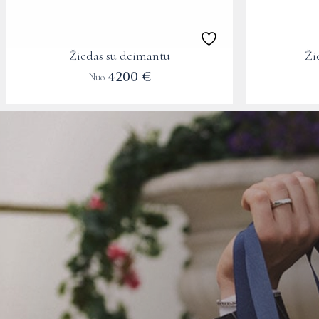
chosen
chosen
on
on
the
the
Žiedas su deimantu
Ži
product
product
4200
€
Nuo
page
page