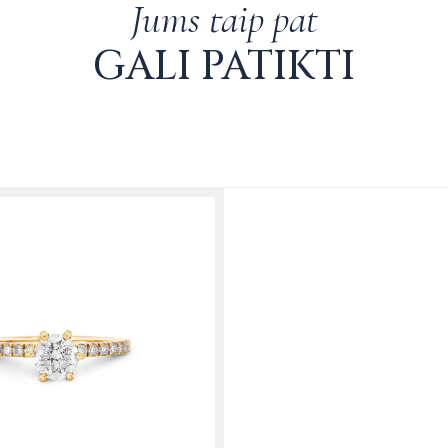
Jums taip pat
Garantija:
Visie
Nemokamas grąž
Juvelyrui nustači
per 14 dienų nuo 
GALI PATIKTI
dėl netinkamos p
galėsite grąžint
negalioja.
internetinėje par
Nemokamas val
prekę ar pakeisti
reikia išvalyti –
eshop@marrymeb
mūsų ekspertai v
Prekes galima p
saloną, išskyrus 
prekes per kurje
gavėjui, grąžina
Plačiau apie grą