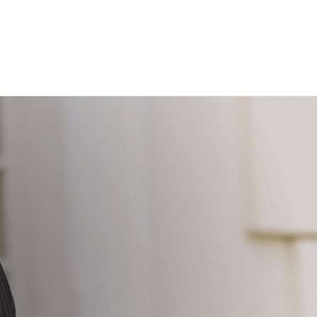
žinimus galite sužinoti
čia
.