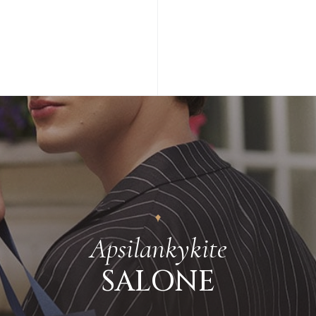
Plačiau apie grą
Apsilankykite
SALONE