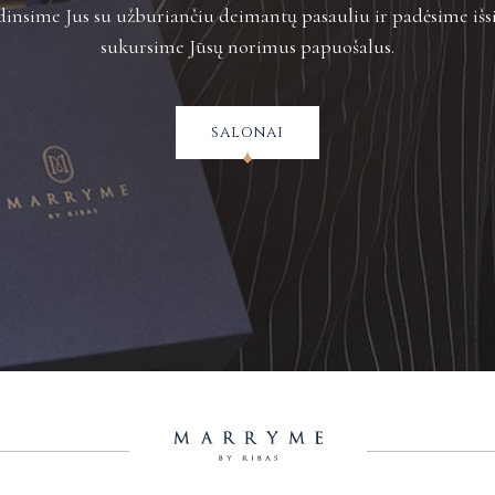
insime Jus su užburiančiu deimantų pasauliu ir padėsime išsi
sukursime Jūsų norimus papuošalus.
salonai