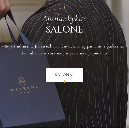
Apsilankykite
SALONE
Supažindinsime Jus su užburiančiu deimantų pasauliu ir padėsime
išsirinkti ar sukursime Jūsų norimus papuošalus.
salonai