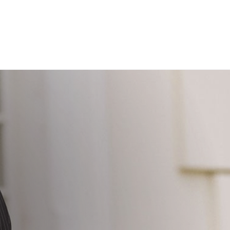
žinimus galite sužinoti
čia
.