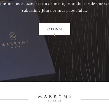
insime Jus su užburiančiu deimantų pasauliu ir padėsime išsi
sukursime Jūsų norimus papuošalus.
salonai