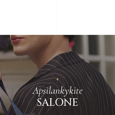
Plačiau apie grą
Apsilankykite
SALONE