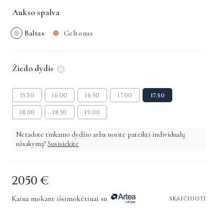
Aukso spalva
Baltas
Geltonas
Žiedo dydis
?
15.50
16.00
16.50
17.00
17.50
18.00
18.50
19.00
Neradote tinkamo dydžio arba norite pateikti individualų
užsakymą?
Susisiekite
2050
€
Kaina mokant išsimokėtinai su
skaičiuoti