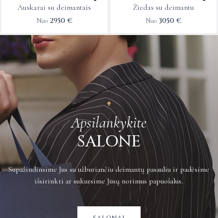
Auskarai su deimantais
Žiedas su deimantu
be
be
2950
€
3050
€
Nuo
Nuo
chosen
chosen
on
on
the
the
product
product
page
page
Apsilankykite
SALONE
Supažindinsime Jus su užburiančiu deimantų pasauliu ir padėsime
išsirinkti ar sukursime Jūsų norimus papuošalus.
salonai