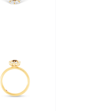
Plačiau apie grą