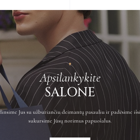
Apsilankykite
SALONE
insime Jus su užburiančiu deimantų pasauliu ir padėsime išsi
sukursime Jūsų norimus papuošalus.