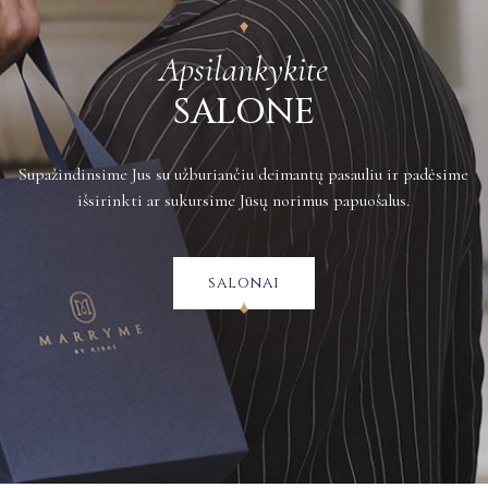
Apsilankykite
SALONE
Supažindinsime Jus su užburiančiu deimantų pasauliu ir padėsime
išsirinkti ar sukursime Jūsų norimus papuošalus.
salonai