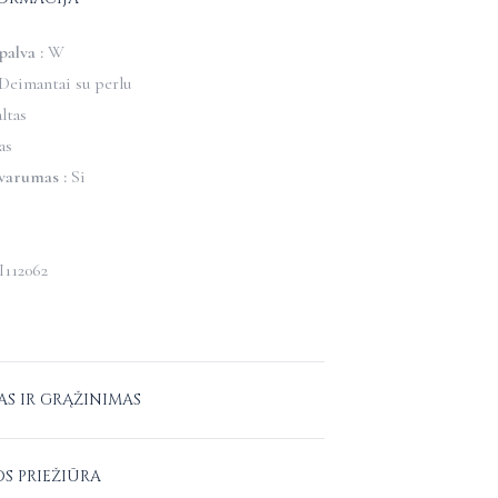
alva :
W
Deimantai su perlu
ltas
as
varumas :
Si
I112062
AS IR GRĄŽINIMAS
tuvoje
–
nemokamas.
OS PRIEŽIŪRA