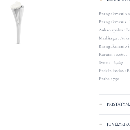
perlais
Brangakmenio sp
Brangakmenis :
Aukso spalva :
Ba
Medžiaga :
Auks
Brangakmenio š
Karatai :
0,06ct
Svoris :
6,26g
Prekės kodas :
R
Praba :
750
PRISTATYM
Pristatymas Lie
JUVELYRIK