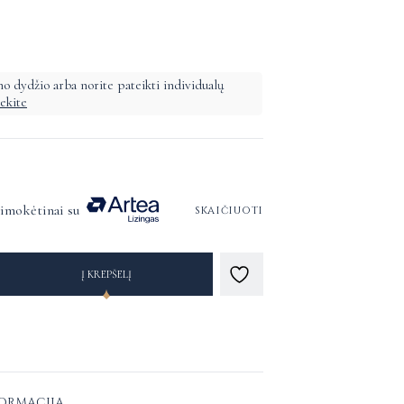
o dydžio arba norite pateikti individualų
iekite
simokėtinai su
skaičiuoti
Į KREPŠELĮ
FORMACIJA