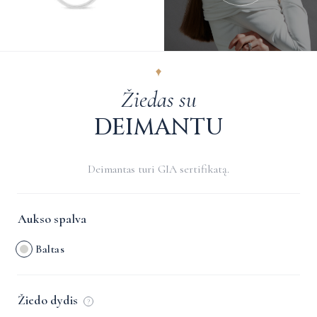
Žiedas su
DEIMANTU
Deimantas turi GIA sertifikatą.
Aukso spalva
Baltas
Žiedo dydis
?