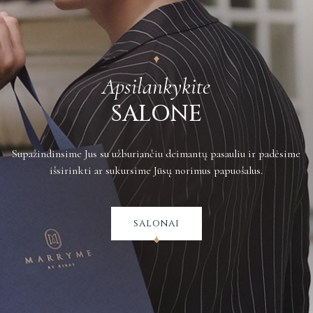
Plačiau apie grąžinimus galite sužinoti
čia
.
Apsilankykite
SALONE
Supažindinsime Jus su užburiančiu deimantų pasauliu ir padėsime
išsirinkti ar sukursime Jūsų norimus papuošalus.
salonai