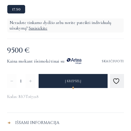
17.50
Neradote tinkamo dydžio arba norite pateikti individualų
užsakymą?
Susisiekite
9500
€
Kaina mokant išsimokėtinai su
skaičiuoti
produkto
Į KREPŠELĮ
kiekis:
Žiedas
Kodas: MOT067218
su
Alternative:
deimantu
IŠSAMI INFORMACIJA