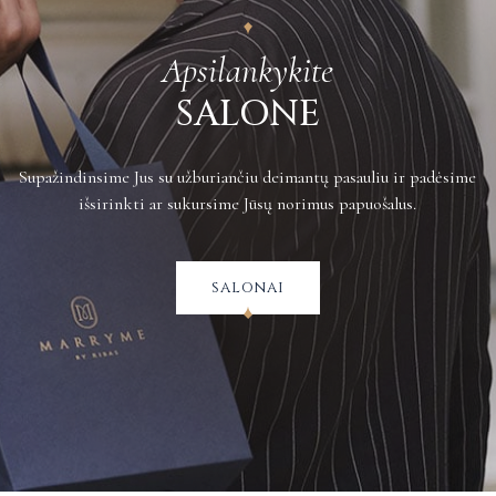
Apsilankykite
SALONE
Supažindinsime Jus su užburiančiu deimantų pasauliu ir padėsime
išsirinkti ar sukursime Jūsų norimus papuošalus.
salonai