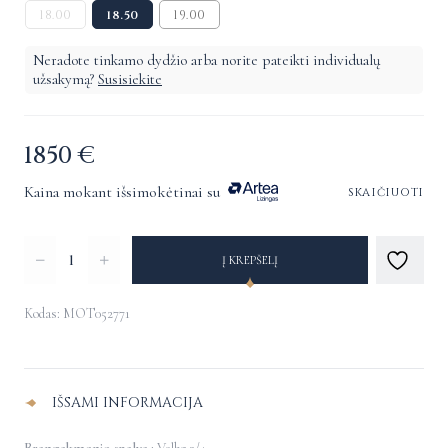
18.00
18.50
19.00
Neradote tinkamo dydžio arba norite pateikti individualų
užsakymą?
Susisiekite
1850
€
Kaina mokant išsimokėtinai su
skaičiuoti
produkto
Į KREPŠELĮ
kiekis:
Žiedas
Kodas: MOT052771
su
Alternative:
smaragdais
IŠSAMI INFORMACIJA