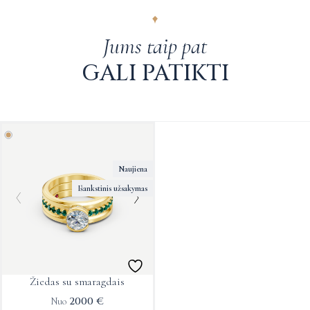
siuntimo kaštus apmoka pirkėjas.
Plačiau apie grąžinimus galite sužinoti
čia
.
Jums taip pat
GALI PATIKTI
This
product
Naujiena
has
Išankstinis užsakymas
multiple
variants.
The
options
may
Žiedas su smaragdais
be
2000
€
Nuo
chosen