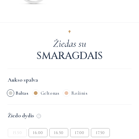
Žiedas su
SMARAGDAIS
Aukso spalva
Baltas
Geltonas
Rožinis
Žiedo dydis
?
15.50
16.00
16.50
17.00
17.50