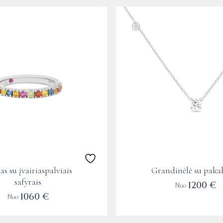
This
product
has
multiple
variants.
The
options
may
be
chosen
on
the
as su įvairiaspalviais
Grandinėlė su pak
product
safyrais
1200
€
Nuo
page
1060
€
Nuo