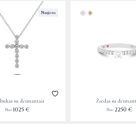
This
Naujiena
product
has
multiple
variants.
The
options
may
be
chosen
on
the
bukas su deimantais
Žiedas su deimant
product
1025
€
2250
€
Nuo
Nuo
page