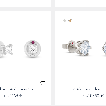
page
This
product
has
multiple
variants.
The
options
may
be
chosen
on
the
karai su deimantais
Auskarai su deiman
product
1165
€
10350
€
Nuo
Nuo
page