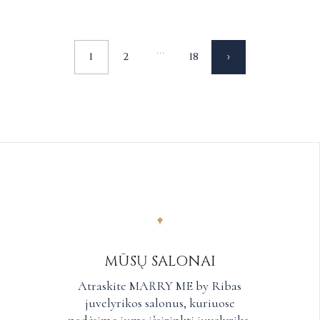
...
1
2
18
MŪSŲ SALONAI
Atraskite MARRY ME by Ribas
juvelyrikos salonus, kuriuose
padėsime jums išsirinkti juvelyriką.