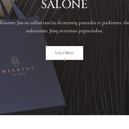
SALONE
insime Jus su užburiančiu deimantų pasauliu ir padėsime išsi
sukursime Jūsų norimus papuošalus.
salonai