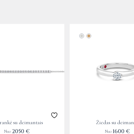
This
product
has
multiple
variants.
The
options
may
be
chosen
on
the
ankė su deimantais
Žiedas su deiman
product
2050
€
1600
€
Nuo
Nuo